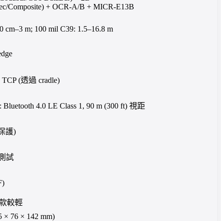
tec/Composite) + OCR-A/B + MICR-E13B
m–3 m; 100 mil C39: 1.5–16.8 m
edge
us TCP (透過 cradle)
luetooth 4.0 LE Class 1, 90 m (300 ft) 視距
水保護)
次測試
F)
 有線款較輕
5 × 76 × 142 mm)