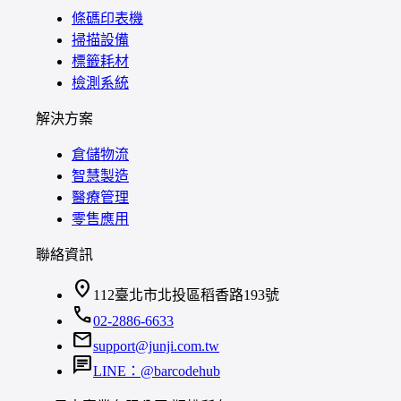
條碼印表機
掃描設備
標籤耗材
檢測系統
解決方案
倉儲物流
智慧製造
醫療管理
零售應用
聯絡資訊
location_on
112臺北市北投區稻香路193號
call
02-2886-6633
mail
support@junji.com.tw
chat
LINE：@barcodehub