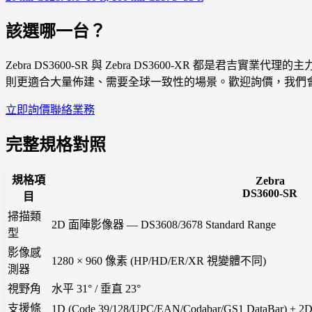
該選哪一台？
Zebra DS3600-SR 與 Zebra DS3600-XR 都是君吉
則更適合大量佈建、需要全球一致性的場景。歡迎詢價，我們
立即詢價
聯絡業務
完整規格對照
規格項
Zebra
DS3600-SR
目
掃描類
2D 面陣影像器 — DS3608/3678 Standard Range
型
影像感
1280 × 960 像素 (HP/HD/ER/XR 視變體不同)
測器
視野角
水平 31° / 垂直 23°
支援條
1D (Code 39/128/UPC/EAN/Codabar/GS1 DataBar) + 2