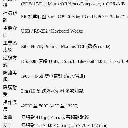
(PDF417/DataMatrix/QR/Aztec/Composite) + OCR-A/B
碼
掃描距
SR 標準範圍:5 mil C39: 0–6 in; 13 mil UPC: 0–28 in (71 
離
主機介
USB / RS-232 / Keyboard Wedge
面
工業乙
EtherNet/IP, Profinet, Modbus TCP (透過 cradle)
太網
連線方
DS3608: 有線 USB; DS3678: Bluetooth 4.0 LE Class 1, 
式
防護等
IP65 + IP68 雙重密封 (浸水保護)
級
跌落耐
3 m (10 ft) 跌落水泥地,多次測試
受
操作溫
-20°C 至 50°C (-4°F 至 122°F)
度
重量
無線款 411 g (14.5 oz); 有線款較輕
尺寸
無線款 7.3 × 3.0 × 5.6 in (185 × 76 × 142 mm)