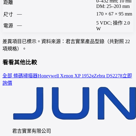
0–432 mm; 10 mil
距離
DM: 25–203 mm
—
170 × 67 × 95 mm
尺寸
5 VDC; 操作 2.0
—
電源
W
差異項目已標示。資料來源：君吉實業產品型錄（共對照 22
項規格）。
看看其他比較
全部 條碼掃描器
Honeywell
Xenon XP 1952g
Zebra
DS2278
立即
詢價
君吉實業有限公司