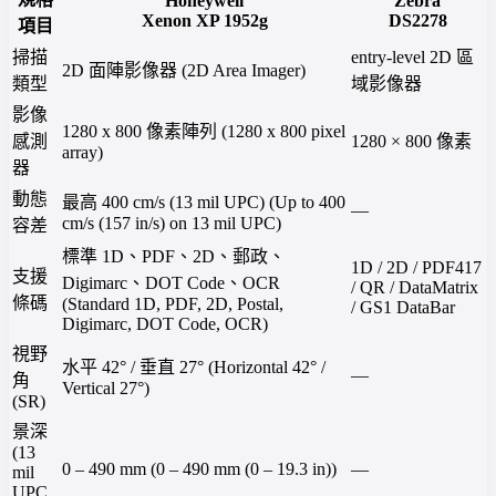
Honeywell
Zebra
Xenon XP 1952g
DS2278
項目
掃描
entry-level 2D 區
2D 面陣影像器 (2D Area Imager)
類型
域影像器
影像
1280 x 800 像素陣列 (1280 x 800 pixel
感測
1280 × 800 像素
array)
器
動態
最高 400 cm/s (13 mil UPC) (Up to 400
—
cm/s (157 in/s) on 13 mil UPC)
容差
標準 1D、PDF、2D、郵政、
1D / 2D / PDF417
支援
Digimarc、DOT Code、OCR
/ QR / DataMatrix
條碼
(Standard 1D, PDF, 2D, Postal,
/ GS1 DataBar
Digimarc, DOT Code, OCR)
視野
水平 42° / 垂直 27° (Horizontal 42° /
—
角
Vertical 27°)
(SR)
景深
(13
0 – 490 mm (0 – 490 mm (0 – 19.3 in))
—
mil
UPC,