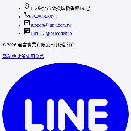
location_on
112臺北市北投區稻香路193號
call
02-2886-6633
mail
support@junji.com.tw
chat
LINE：@barcodehub
© 2026 君吉實業有限公司 版權所有
隱私權政策
使用條款