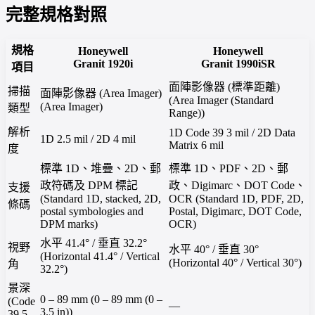
完整規格對照
規格
Honeywell
Honeywell
Granit 1920i
Granit 1990iSR
項目
面陣影像器 (標準距離)
掃描
面陣影像器 (Area Imager)
(Area Imager (Standard
(Area Imager)
類型
Range))
解析
1D Code 39 3 mil / 2D Data
1D 2.5 mil / 2D 4 mil
Matrix 6 mil
度
標準 1D、堆疊、2D、郵
標準 1D、PDF、2D、郵
政符碼及 DPM 標記
政、Digimarc、DOT Code、
支援
(Standard 1D, stacked, 2D,
OCR (Standard 1D, PDF, 2D,
條碼
postal symbologies and
Postal, Digimarc, DOT Code,
DPM marks)
OCR)
水平 41.4° / 垂直 32.2°
視野
水平 40° / 垂直 30°
(Horizontal 41.4° / Vertical
(Horizontal 40° / Vertical 30°)
角
32.2°)
景深
0 – 89 mm (0 – 89 mm (0 –
(Code
—
3.5 in))
39 5