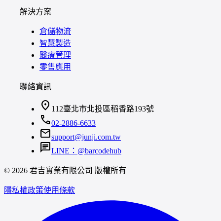
解決方案
倉儲物流
智慧製造
醫療管理
零售應用
聯絡資訊
location_on
112臺北市北投區稻香路193號
call
02-2886-6633
mail
support@junji.com.tw
chat
LINE：@barcodehub
© 2026 君吉實業有限公司 版權所有
隱私權政策
使用條款