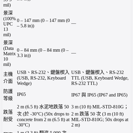
mil)
景深
(100%
0 – 147 mm (0 – 147 mm (0
—
UPC
– 5.8 in))
13
mil)
景深
(Data
0 – 84 mm (0 – 84 mm (0 –
—
Matrix
3.3 in))
10
mil)
USB、RS-232、鍵盤楔入
USB、鍵盤楔入、RS-232
主機
(USB, RS-232, Keyboard
TTL (USB, Keyboard Wedge,
介面
Wedge)
RS-232 TTL)
防護
IP65
IP67 與 IP65 (IP67 and IP65)
等級
2 m (6.5 ft) 水泥地跌落 50
3 m (10 ft) MIL-STD-810G；
跌落
次 (於 -30°C) (50x drops to
2 m 跌落 50 次 (3 m (10 ft)
耐受
concrete from 2 m (6.5 ft) at
MIL-STD-810G; 50x drops at
-30°C)
2 m)
1 m (3.3 ft) 翻滾 5,000 次