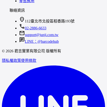
零售應用
聯絡資訊
location_on
112臺北市北投區稻香路193號
call
02-2886-6633
mail
support@junji.com.tw
chat
LINE：@barcodehub
© 2026 君吉實業有限公司 版權所有
隱私權政策
使用條款