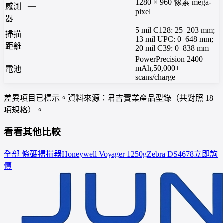
1280 × 960 像素 mega-
—
感測
pixel
器
5 mil C128: 25–203 mm;
掃描
—
13 mil UPC: 0–648 mm;
距離
20 mil C39: 0–838 mm
PowerPrecision 2400
—
mAh,50,000+
電池
scans/charge
差異項目已標示。資料來源：君吉實業產品型錄（共對照 18
項規格）。
看看其他比較
全部 條碼掃描器
Honeywell
Voyager 1250g
Zebra
DS4678
立即詢
價