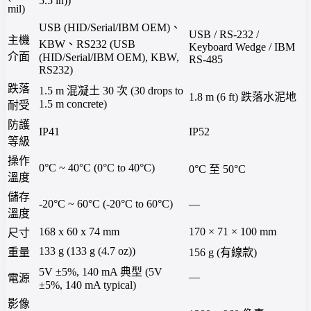
5.5 in))
mil)
USB (HID/Serial/IBM OEM)、
USB / RS-232 /
主機
KBW、RS232 (USB
Keyboard Wedge / IBM
介面
(HID/Serial/IBM OEM), KBW,
RS-485
RS232)
跌落
1.5 m 混凝土 30 次 (30 drops to
1.8 m (6 ft) 跌落水泥地
1.5 m concrete)
耐受
防護
IP41
IP52
等級
操作
0°C ~ 40°C (0°C to 40°C)
0°C 至 50°C
溫度
儲存
-20°C ~ 60°C (-20°C to 60°C)
—
溫度
168 x 60 x 74 mm
170 × 71 × 100 mm
尺寸
133 g (133 g (4.7 oz))
重量
156 g (有線款)
5V ±5%, 140 mA 典型 (5V
—
電源
±5%, 140 mA typical)
影像