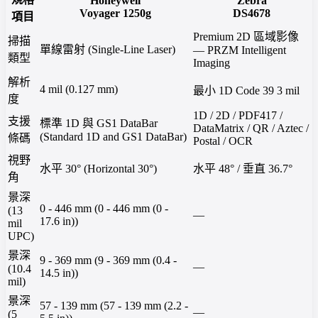
Honeywell
Zebra
Voyager 1250g
DS4678
項目
Premium 2D 區域影像
掃描
單線雷射 (Single-Line Laser)
— PRZM Intelligent
類型
Imaging
解析
4 mil (0.127 mm)
最小 1D Code 39 3 mil
度
1D / 2D / PDF417 /
支援
標準 1D 與 GS1 DataBar
DataMatrix / QR / Aztec /
(Standard 1D and GS1 DataBar)
條碼
Postal / OCR
視野
水平 30° (Horizontal 30°)
水平 48° / 垂直 36.7°
角
景深
0 - 446 mm (0 - 446 mm (0 -
(13
—
17.6 in))
mil
UPC)
景深
9 - 369 mm (9 - 369 mm (0.4 -
—
(10.4
14.5 in))
mil)
景深
57 - 139 mm (57 - 139 mm (2.2 -
—
(5