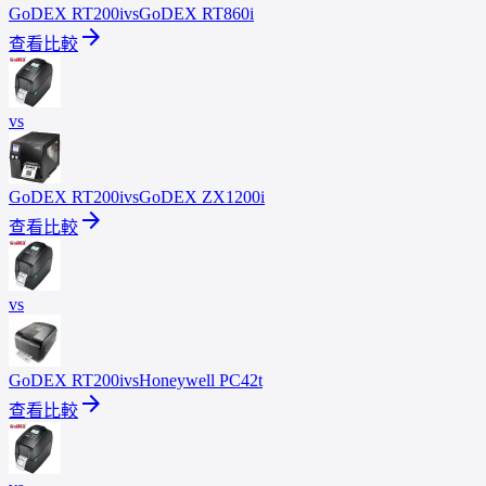
GoDEX
RT200i
vs
GoDEX
RT860i
arrow_forward
查看比較
vs
GoDEX
RT200i
vs
GoDEX
ZX1200i
arrow_forward
查看比較
vs
GoDEX
RT200i
vs
Honeywell
PC42t
arrow_forward
查看比較