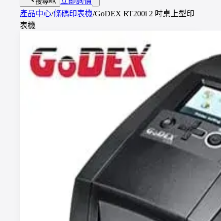
立即詢價
搜尋
⌘K
產品中心
/
條碼印表機
/
GoDEX RT200i 2 吋桌上型印
表機