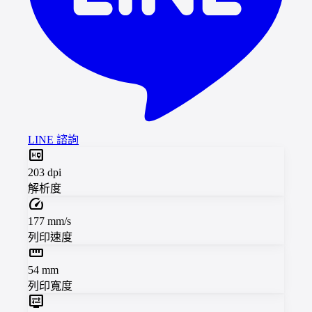
LINE 諮詢
high_quality
203 dpi
解析度
speed
177 mm/s
列印速度
straighten
54 mm
列印寬度
display_settings