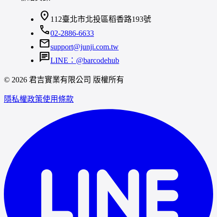
location_on
112臺北市北投區稻香路193號
call
02-2886-6633
mail
support@junji.com.tw
chat
LINE：@barcodehub
© 2026 君吉實業有限公司 版權所有
隱私權政策
使用條款