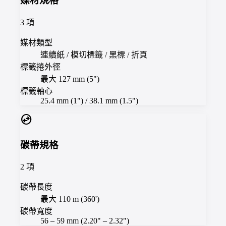
媒材規格
3
項
媒材類型
連續紙 / 模切標籤 / 黑標 / 折頁
標籤捲外徑
最大 127 mm (5")
標籤軸心
25.4 mm (1") / 38.1 mm (1.5")
swap_horizontal_circle
碳帶規格
2
項
碳帶長度
最大 110 m (360')
碳帶寬度
56 – 59 mm (2.20" – 2.32")