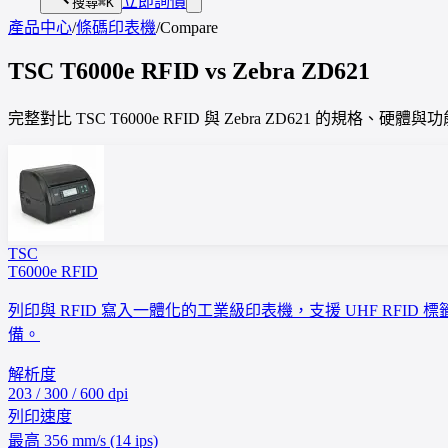
立即詢價
搜尋
⌘K
產品中心
/
條碼印表機
/
Compare
TSC
T6000e RFID
vs
Zebra
ZD621
完整對比 TSC T6000e RFID 與 Zebra ZD621 的規
TSC
T6000e RFID
列印與 RFID 寫入一體化的工業級印表機，支援 UHF RFID 標
備。
解析度
203 / 300 / 600 dpi
列印速度
最高 356 mm/s (14 ips)