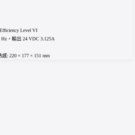
ciency Level VI
 Hz，輸出 24 VDC 3.125A
: 220 × 177 × 151 mm