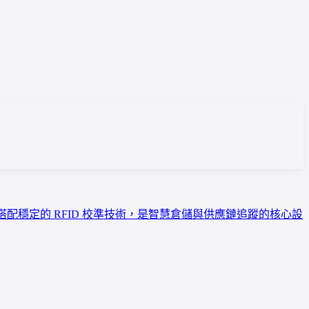
/s 列印搭配穩定的 RFID 校準技術，是智慧倉儲與供應鏈追蹤的核心設