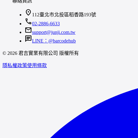
聯絡資訊
location_on
112臺北市北投區稻香路193號
call
02-2886-6633
mail
support@junji.com.tw
chat
LINE：@barcodehub
© 2026 君吉實業有限公司 版權所有
隱私權政策
使用條款