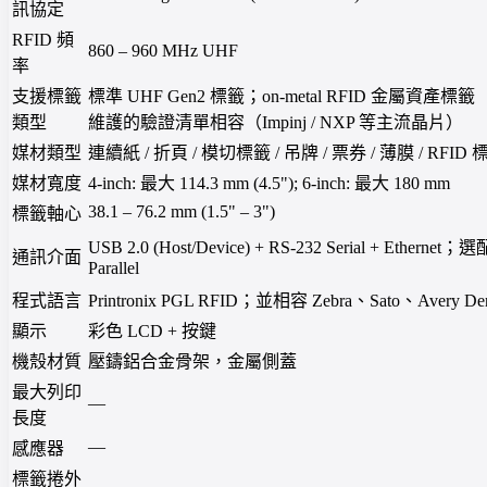
訊協定
RFID 頻
860 – 960 MHz UHF
率
支援標籤
標準 UHF Gen2 標籤；on-metal RFID 金屬資產標籤（厚
類型
維護的驗證清單相容（Impinj / NXP 等主流晶片）
媒材類型
連續紙 / 折頁 / 模切標籤 / 吊牌 / 票券 / 薄膜 / RFID 
媒材寬度
4-inch: 最大 114.3 mm (4.5"); 6-inch: 最大 180 mm
38.1 – 76.2 mm (1.5" – 3")
標籤軸心
USB 2.0 (Host/Device) + RS-232 Serial + Ethernet；選配
通訊介面
Parallel
程式語言
Printronix PGL RFID；並相容 Zebra、Sato、Avery De
顯示
彩色 LCD + 按鍵
機殼材質
壓鑄鋁合金骨架，金屬側蓋
最大列印
—
長度
—
感應器
標籤捲外