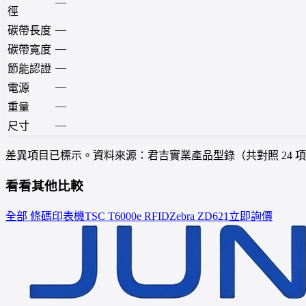
—
徑
—
碳帶長度
—
碳帶寬度
—
節能認證
—
電源
—
重量
—
尺寸
差異項目已標示。資料來源：君吉實業產品型錄（共對照 24 
看看其他比較
全部 條碼印表機
TSC
T6000e RFID
Zebra
ZD621
立即詢價