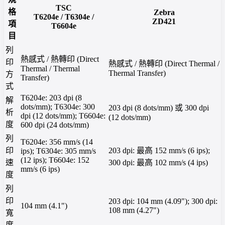
TSC
格
Zebra
T6204e / T6304e /
ZD421
項
T6604e
目
列
熱感式 / 熱轉印 (Direct
印
熱感式 / 熱轉印 (Direct Thermal /
Thermal / Thermal
Thermal Transfer)
方
Transfer)
式
T6204e: 203 dpi (8
解
dots/mm); T6304e: 300
203 dpi (8 dots/mm) 或 300 dpi
析
dpi (12 dots/mm); T6604e:
(12 dots/mm)
度
600 dpi (24 dots/mm)
列
T6204e: 356 mm/s (14
印
203 dpi: 最高 152 mm/s (6 ips);
ips); T6304e: 305 mm/s
(12 ips); T6604e: 152
速
300 dpi: 最高 102 mm/s (4 ips)
mm/s (6 ips)
度
列
印
203 dpi: 104 mm (4.09"); 300 dpi:
104 mm (4.1")
108 mm (4.27")
寬
度