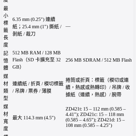
最
小
6.35 mm (0.25") 連續
標
—
紙；25.4 mm (1") 撕紙 /
籤
剝紙 / 裁刀
長
度
512 MB RAM / 128 MB
記
Flash（SD 卡擴充至 32
256 MB SDRAM / 512 MB Flash
憶
GB）
體
媒
捲筒或折頁：標籤（模切或連
材
連續紙 / 折頁 / 模切標籤
續，熱感或熱轉印）/ 吊牌 / 收
類
/ 吊牌 / 票券 / 薄膜
據紙（連續，熱感）/ 腕帶
型
媒
ZD421t: 15 – 112 mm (0.585 –
材
4.41"); ZD421c: 15 – 118 mm
最大 114.3 mm (4.5")
(0.585 – 4.65"); ZD421d: 15 –
寬
108 mm (0.585 – 4.25")
度