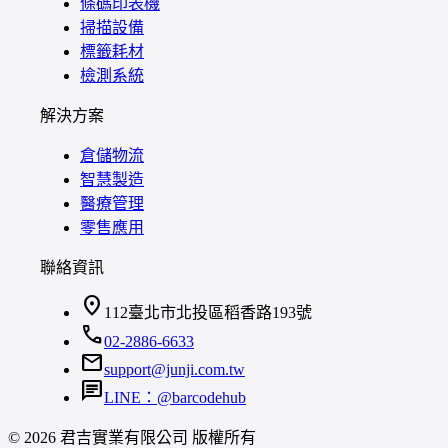
條碼印表機
掃描設備
標籤耗材
檢測系統
解決方案
倉儲物流
智慧製造
醫療管理
零售應用
聯絡資訊
location_on
112臺北市北投區稻香路193號
call
02-2886-6633
mail
support@junji.com.tw
chat
LINE：@barcodehub
© 2026 君吉實業有限公司 版權所有