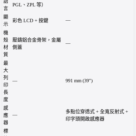
語
PGL、ZPL 等）
言
顯
—
彩色 LCD + 按鍵
示
機
殼
壓鑄鋁合金骨架，金屬
—
材
側蓋
質
最
大
列
—
991 mm (39")
印
長
度
感
多點位穿透式 + 全寬反射式 +
—
應
印字頭開啟感應器
器
標