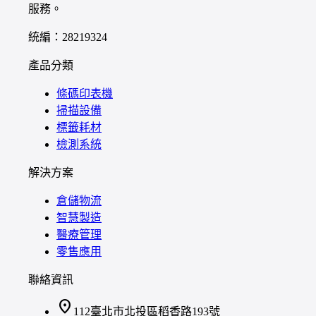
服務。
統編：28219324
產品分類
條碼印表機
掃描設備
標籤耗材
檢測系統
解決方案
倉儲物流
智慧製造
醫療管理
零售應用
聯絡資訊
location_on
112臺北市北投區稻香路193號