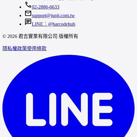
call
02-2886-6633
mail
support@junji.com.tw
chat
LINE：@barcodehub
© 2026 君吉實業有限公司 版權所有
隱私權政策
使用條款