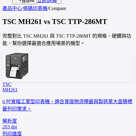
立即詢價
搜尋
⌘K
產品中心
/
條碼印表機
/
Compare
TSC
MH261
vs
TSC
TTP-286MT
完整對比 TSC MH261 與 TSC TTP-286MT 的規格、硬體與功
能，幫你選擇最適合應用場景的機型。
TSC
MH261
6 吋寬幅工業型印表機，適合寬版物流標籤與製造業大面積標
籤列印需求。
解析度
203 dpi
列印速度