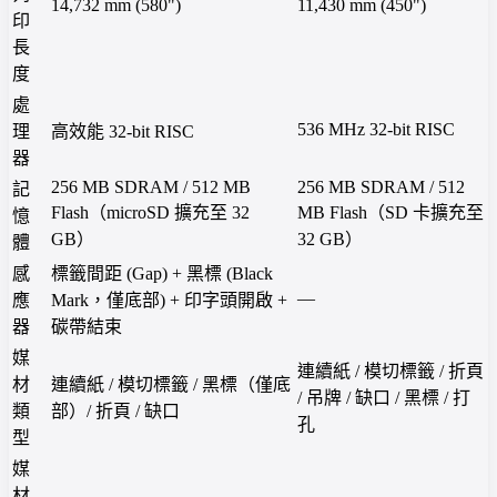
14,732 mm (580")
11,430 mm (450")
印
長
度
處
536 MHz 32-bit RISC
理
高效能 32-bit RISC
器
256 MB SDRAM / 512 MB
256 MB SDRAM / 512
記
Flash（microSD 擴充至 32
MB Flash（SD 卡擴充至
憶
GB）
32 GB）
體
感
標籤間距 (Gap) + 黑標 (Black
—
應
Mark，僅底部) + 印字頭開啟 +
器
碳帶結束
媒
連續紙 / 模切標籤 / 折頁
材
連續紙 / 模切標籤 / 黑標（僅底
/ 吊牌 / 缺口 / 黑標 / 打
類
部）/ 折頁 / 缺口
孔
型
媒
材