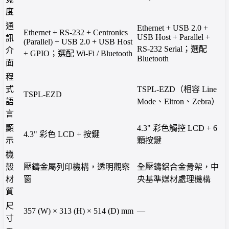
度
通
Ethernet + USB 2.0 +
Ethernet + RS-232 + Centronics
USB Host + Parallel +
訊
(Parallel) + USB 2.0 + USB Host
RS-232 Serial；選配
介
+ GPIO；選配 Wi-Fi / Bluetooth
Bluetooth
面
程
式
TSPL-EZD（相容 Line
TSPL-EZD
語
Mode、Eltron、Zebra）
言
顯
4.3" 彩色觸控 LCD + 6
4.3" 彩色 LCD + 按鍵
示
顆按鍵
機
殼
壓鑄金屬列印機構，透明觀察
全壓鑄鋁合金骨架，中
材
窗
央基準媒材處理機構
質
尺
357 (W) × 313 (H) × 514 (D) mm
—
寸