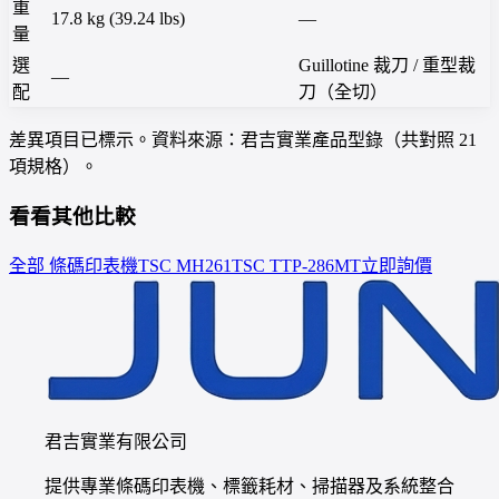
重
17.8 kg (39.24 lbs)
—
量
選
Guillotine 裁刀 / 重型裁
—
配
刀（全切）
差異項目已標示。資料來源：君吉實業產品型錄（共對照 21
項規格）。
看看其他比較
全部 條碼印表機
TSC
MH261
TSC
TTP-286MT
立即詢價
君吉實業有限公司
提供專業條碼印表機、標籤耗材、掃描器及系統整合