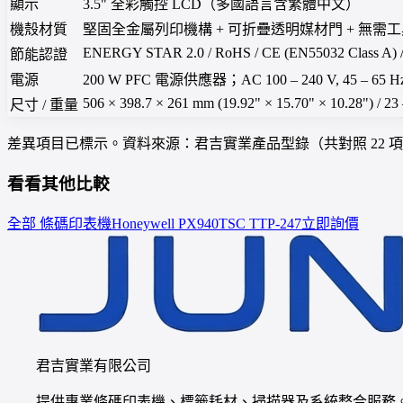
顯示
3.5" 全彩觸控 LCD（多國語言含繁體中文）
機殼材質
堅固全金屬列印機構 + 可折疊透明媒材門 + 無需工
ENERGY STAR 2.0 / RoHS / CE (EN55032 Class A) /
節能認證
電源
200 W PFC 電源供應器；AC 100 – 240 V, 45 – 65 H
506 × 398.7 × 261 mm (19.92" × 15.70" × 10.28") / 23 –
尺寸 / 重量
差異項目已標示。資料來源：君吉實業產品型錄（共對照 22 
看看其他比較
全部 條碼印表機
Honeywell
PX940
TSC
TTP-247
立即詢價
君吉實業有限公司
提供專業條碼印表機、標籤耗材、掃描器及系統整合服務