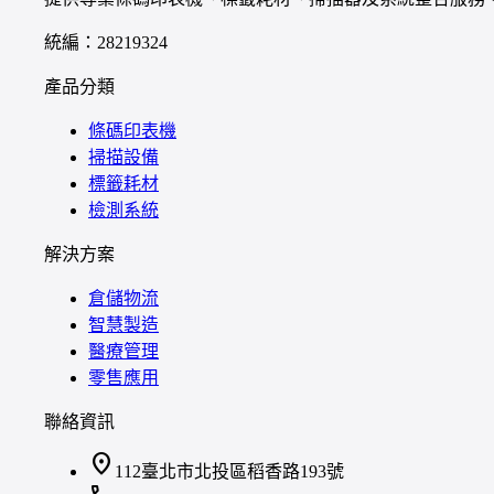
統編：28219324
產品分類
條碼印表機
掃描設備
標籤耗材
檢測系統
解決方案
倉儲物流
智慧製造
醫療管理
零售應用
聯絡資訊
location_on
112臺北市北投區稻香路193號