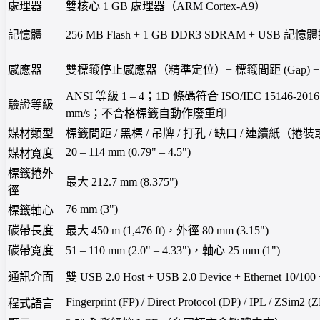
處理器
雙核心 1 GB 處理器（ARM Cortex-A9）
記憶體
256 MB Flash + 1 GB DDR3 SDRAM + USB 記
感應器
雙標籤停止感應器（精準定位）+ 標籤間距 (Gap) + 
ANSI 等級 1 – 4；1D 條碼符合 ISO/IEC 15146-
驗證等級
mm/s；不合格標籤自動作廢重印
媒材類型
標籤間距 / 黑標 / 吊牌 / 打孔 / 缺口 / 連續紙（
20 – 114 mm (0.79" – 4.5")
媒材寬度
標籤捲外
最大 212.7 mm (8.375")
徑
76 mm (3")
標籤軸心
碳帶長度
最大 450 m (1,476 ft)，外徑 80 mm (3.15")
碳帶寬度
51 – 110 mm (2.0" – 4.33")，軸心 25 mm (1")
通訊介面
雙 USB 2.0 Host + USB 2.0 Device + Ethernet 10/10
Fingerprint (FP) / Direct Protocol (DP) / IPL / ZSim2
程式語言