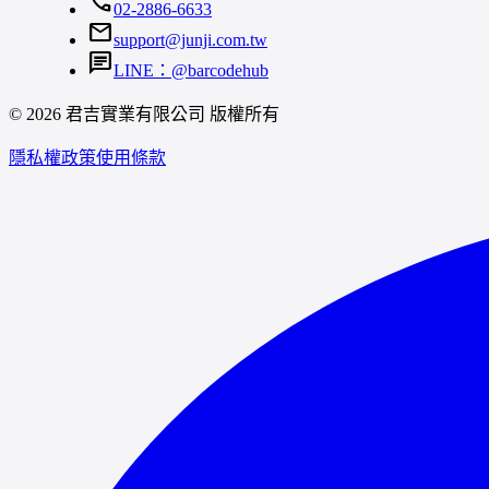
call
02-2886-6633
mail
support@junji.com.tw
chat
LINE：@barcodehub
© 2026 君吉實業有限公司 版權所有
隱私權政策
使用條款