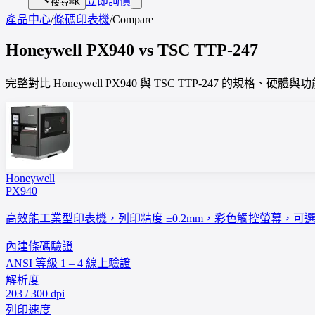
立即詢價
搜尋
⌘K
產品中心
/
條碼印表機
/
Compare
Honeywell
PX940
vs
TSC
TTP-247
完整對比 Honeywell PX940 與 TSC TTP-247 的規
Honeywell
PX940
高效能工業型印表機，列印精度 ±0.2mm，彩色觸控螢幕，
內建條碼驗證
ANSI 等級 1 – 4 線上驗證
解析度
203 / 300 dpi
列印速度