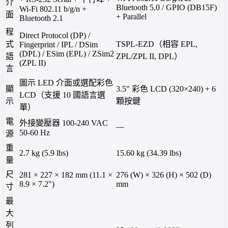
介
Bluetooth 5.0 / GPIO (DB15F)
Wi-Fi 802.11 b/g/n +
面
+ Parallel
Bluetooth 2.1
程
Direct Protocol (DP) /
式
TSPL-EZD（相容 EPL,
Fingerprint / IPL / DSim
(DPL) / ESim (EPL) / ZSim2
語
ZPL/ZPL II, DPL）
(ZPL II)
言
圖示 LED 介面或選配彩色
顯
3.5" 彩色 LCD (320×240) + 6
LCD（支援 10 國語言選
示
顆按鍵
單）
電
外接變壓器 100-240 VAC
—
50-60 Hz
源
重
2.7 kg (5.9 lbs)
15.60 kg (34.39 lbs)
量
尺
281 × 227 × 182 mm (11.1 ×
276 (W) × 326 (H) × 502 (D)
8.9 × 7.2")
mm
寸
最
大
列