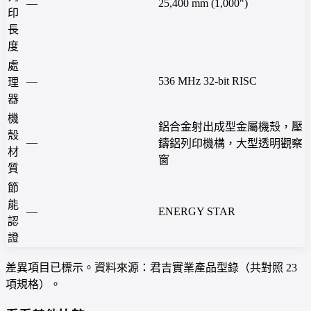
—
25,400 mm (1,000")
印
長
度
處
—
536 MHz 32-bit RISC
理
器
機
鋁合金射出成型金屬機殼，壓
殼
—
鑄鋁列印機構，大型透明觀察
材
窗
質
節
能
—
ENERGY STAR
認
證
差異項目已標示。資料來源：君吉實業產品型錄（共對照 23
項規格）。