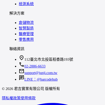
檢測系統
解決方案
倉儲物流
智慧製造
醫療管理
零售應用
聯絡資訊
location_on
112臺北市北投區稻香路193號
call
02-2886-6633
mail
support@junji.com.tw
chat
LINE：@barcodehub
© 2026 君吉實業有限公司 版權所有
隱私權政策
使用條款