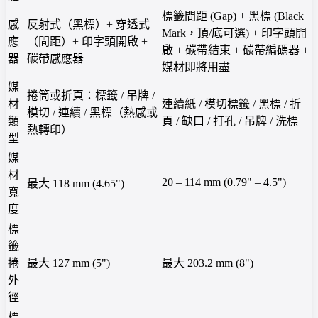
標籤間距 (Gap) + 黑標 (Black
感
反射式（黑標）+ 穿透式
Mark，頂/底可選) + 印字頭開
應
（間距）+ 印字頭開啟 +
啟 + 碳帶結束 + 碳帶編碼器 +
器
碳帶感應器
媒材即將用盡
媒
捲筒或折頁：標籤 / 吊牌 /
材
連續紙 / 模切標籤 / 黑標 / 折
模切 / 連續 / 黑標（熱感或
類
頁 / 缺口 / 打孔 / 吊牌 / 洗標
熱轉印）
型
媒
材
20 – 114 mm (0.79" – 4.5")
最大 118 mm (4.65")
寬
度
標
籤
捲
最大 127 mm (5")
最大 203.2 mm (8")
外
徑
標