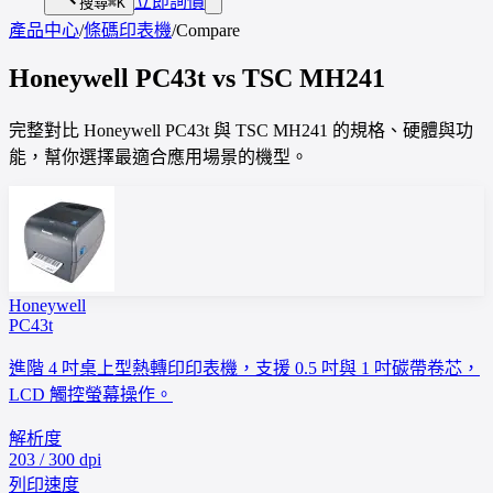
立即詢價
搜尋
⌘K
產品中心
/
條碼印表機
/
Compare
Honeywell
PC43t
vs
TSC
MH241
完整對比 Honeywell PC43t 與 TSC MH241 的規格、硬體與功
能，幫你選擇最適合應用場景的機型。
Honeywell
PC43t
進階 4 吋桌上型熱轉印印表機，支援 0.5 吋與 1 吋碳帶卷芯，
LCD 觸控螢幕操作。
解析度
203 / 300 dpi
列印速度