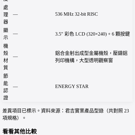
處
—
536 MHz 32-bit RISC
理
器
顯
—
3.5" 彩色 LCD (320×240) + 6 顆按鍵
示
機
殼
鋁合金射出成型金屬機殼，壓鑄鋁
—
材
列印機構，大型透明觀察窗
質
節
能
—
ENERGY STAR
認
證
差異項目已標示。資料來源：君吉實業產品型錄（共對照 23
項規格）。
看看其他比較