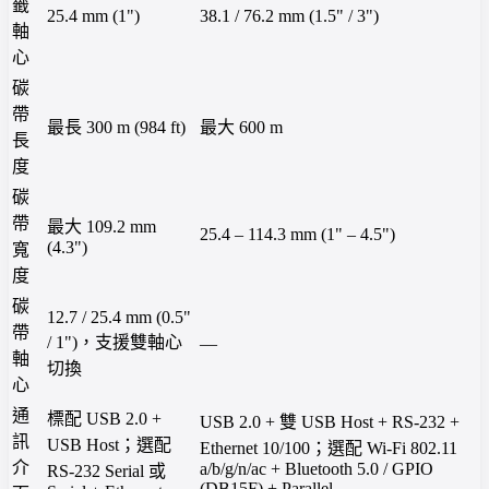
籤
25.4 mm (1")
38.1 / 76.2 mm (1.5" / 3")
軸
心
碳
帶
最長 300 m (984 ft)
最大 600 m
長
度
碳
帶
最大 109.2 mm
25.4 – 114.3 mm (1" – 4.5")
(4.3")
寬
度
碳
12.7 / 25.4 mm (0.5"
帶
/ 1")，支援雙軸心
—
軸
切換
心
通
標配 USB 2.0 +
USB 2.0 + 雙 USB Host + RS-232 +
訊
USB Host；選配
Ethernet 10/100；選配 Wi-Fi 802.11
介
a/b/g/n/ac + Bluetooth 5.0 / GPIO
RS-232 Serial 或
(DB15F) + Parallel