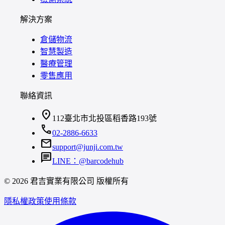
解決方案
倉儲物流
智慧製造
醫療管理
零售應用
聯絡資訊
location_on
112臺北市北投區稻香路193號
call
02-2886-6633
mail
support@junji.com.tw
chat
LINE：@barcodehub
© 2026 君吉實業有限公司 版權所有
隱私權政策
使用條款