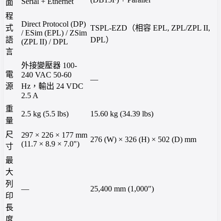
Serial + Ethernet
面
程
Direct Protocol (DP)
式
TSPL-EZD（相容 EPL, ZPL/ZPL II,
/ ESim (EPL) / ZSim
語
DPL）
(ZPL II) / DPL
言
外接變壓器 100-
電
240 VAC 50-60
—
源
Hz，輸出 24 VDC
2.5 A
重
2.5 kg (5.5 lbs)
15.60 kg (34.39 lbs)
量
尺
297 × 226 × 177 mm
276 (W) × 326 (H) × 502 (D) mm
(11.7 × 8.9 × 7.0")
寸
最
大
列
—
25,400 mm (1,000")
印
長
度