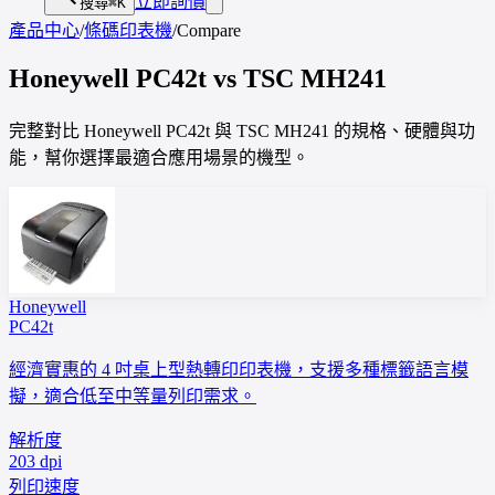
立即詢價
搜尋
⌘K
產品中心
/
條碼印表機
/
Compare
Honeywell
PC42t
vs
TSC
MH241
完整對比 Honeywell PC42t 與 TSC MH241 的規格、硬體與功
能，幫你選擇最適合應用場景的機型。
Honeywell
PC42t
經濟實惠的 4 吋桌上型熱轉印印表機，支援多種標籤語言模
擬，適合低至中等量列印需求。
解析度
203 dpi
列印速度