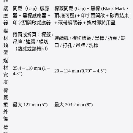
體
感
間距（Gap）感應
標籤間距 (Gap) + 黑標 (Black Mark，
應
器 + 黑標感應器 +
頂/底可選) + 印字頭開啟 + 碳帶結束
器
印字頭開啟感應器
+ 碳帶編碼器 + 媒材即將用盡
媒
捲筒或折頁：標籤 /
材
連續紙 / 模切標籤 / 黑標 / 折頁 / 缺
吊牌 / 連續 / 模切
類
口 / 打孔 / 吊牌 / 洗標
（熱感或熱轉印）
型
媒
材
25.4 – 110 mm (1 –
20 – 114 mm (0.79" – 4.5")
4.3")
寬
度
標
籤
捲
最大 127 mm (5")
最大 203.2 mm (8")
外
徑
標