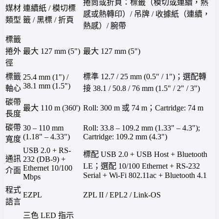
捲筒或折頁：標籤（模切或連續，熱
媒材
連續紙 / 模切標
感或熱轉印）/ 吊牌 / 收據紙（連續，
類型
籤 / 黑標 / 折頁
熱感）/ 腕帶
標籤
捲外
最大 127 mm (5")
最大 127 mm (5")
徑
標籤
標準 12.7 / 25 mm (0.5" / 1")；選配轉
25.4 mm (1") /
38.1 mm (1.5")
軸心
接 38.1 / 50.8 / 76 mm (1.5" / 2" / 3")
碳帶
最大 110 m (360')
Roll: 300 m 或 74 m；Cartridge: 74 m
長度
碳帶
30 – 110 mm
Roll: 33.8 – 109.2 mm (1.33" – 4.3");
(1.18" – 4.33")
Cartridge: 109.2 mm (4.3")
寬度
USB 2.0 + RS-
標配 USB 2.0 + USB Host + Bluetooth
通訊
232 (DB-9) +
LE；選配 10/100 Ethernet + RS-232
Ethernet 10/100
介面
Serial + Wi-Fi 802.11ac + Bluetooth 4.1
Mbps
程式
EZPL
ZPL II / EPL2 / Link-OS
語言
三色 LED 指示