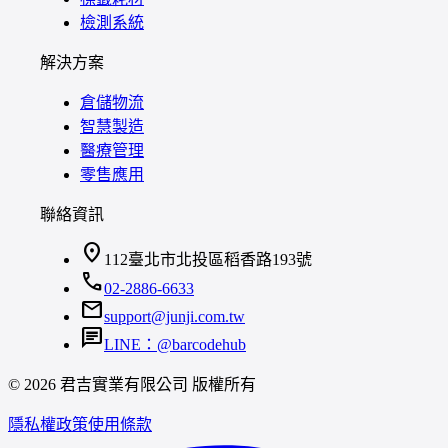
檢測系統
解決方案
倉儲物流
智慧製造
醫療管理
零售應用
聯絡資訊
location_on
112臺北市北投區稻香路193號
call
02-2886-6633
mail
support@junji.com.tw
chat
LINE：@barcodehub
© 2026 君吉實業有限公司 版權所有
隱私權政策
使用條款