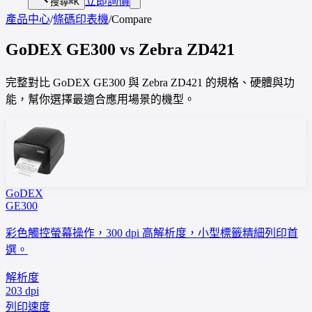
立即詢價
搜尋
⌘K
產品中心
/
條碼印表機
/
Compare
GoDEX
GE300
vs
Zebra
ZD421
完整對比 GoDEX GE300 與 Zebra ZD421 的規格、硬體與功
能，幫你選擇最適合應用場景的機型。
GoDEX
GE300
彩色觸控螢幕操作，300 dpi 高解析度，小型標籤精細列印首
選。
解析度
203 dpi
列印速度