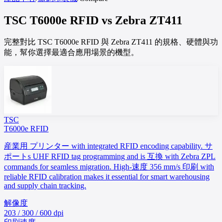
TSC
T6000e RFID
vs
Zebra
ZT411
完整對比 TSC T6000e RFID 與 Zebra ZT411 的規格、硬體與功
能，幫你選擇最適合應用場景的機型。
TSC
T6000e RFID
産業用 プリンター with integrated RFID encoding capability. サ
ポートs UHF RFID tag programming and is 互換 with Zebra ZPL
commands for seamless migration. High-速度 356 mm/s 印刷 with
reliable RFID calibration makes it essential for smart warehousing
and supply chain tracking.
解像度
203 / 300 / 600 dpi