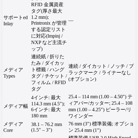
RFID 金属資産
タグ(厚さ最大
1.2 mm);
サポートed
—
Printronix が管理
Inlay
する認定リスト
に対応(Impinj /
NXP など主流チ
ップ)
連続紙 / 折りた
たみ / ダイカッ
連続 / ダイカット / ノッチ / ブ
ト標籤 / ハング
メディア
ラックマーク / ライナーなし
Types
タグ / チケット /
(オプション)
フィルム / RFID
タグ
25.4 – 114 mm (1.00 – 4.50") テ
4インチ: 最大
ィアバー/カッター; 25.4 – 108
114.3 mm (4.5");
メディア幅
6インチ: 最大
mm (1.00 – 4.25") ピーラー/リ
180 mm
ワインダー
76 mm (3") 標準装備; オプショ
メディア
38.1 – 76.2 mm
(1.5" – 3")
Core
ン 25.4 mm (1")
標準装備 USB 2.0 High Speed