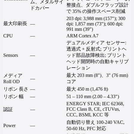
ム、メタルサイ
整接点、ダブルフラップ設計
ドカバー
で 35% の操作スペース削減
203 dpi: 3,988 mm (157"); 300
最大印刷長
—
dpi: 1,857 mm (73"); 600 dpi:
991 mm (39")
CPU
—
ARM Cortex A7
デュアルメディア センサー:
透過式 + 反射式; プリントヘ
Sensors
—
ッド部品故障検出; プリント
ヘッド開閉時の自動キャリブ
レーション
最大 203 mm (8")、3" (76 mm)
メディア
—
Roll OD
コア
リボン 長さ
—
最大 450 m (1,476 ft)
リボン 幅
—
51 – 110 mm (2.00 – 4.33")
ENERGY STAR; IEC 62368,
FCC Class B, CE, cTUVus,
認証
—
CCC, BSMI, KCC 等
自動切り替え 100-240 VAC,
Power
—
50-60 Hz, PFC 対応