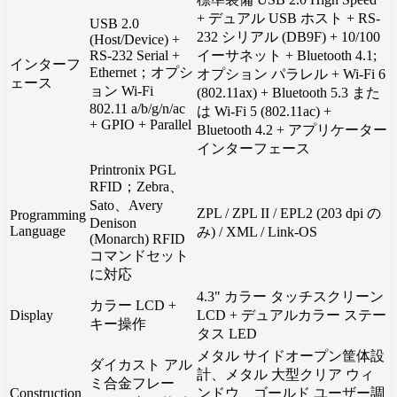
+ デュアル USB ホスト + RS-
USB 2.0
232 シリアル (DB9F) + 10/100
(Host/Device) +
RS-232 Serial +
イーサネット + Bluetooth 4.1;
インターフ
Ethernet；オプシ
オプション パラレル + Wi-Fi 6
ェース
ョン Wi-Fi
(802.11ax) + Bluetooth 5.3 また
802.11 a/b/g/n/ac
は Wi-Fi 5 (802.11ac) +
+ GPIO + Parallel
Bluetooth 4.2 + アプリケーター
インターフェース
Printronix PGL
RFID；Zebra、
Sato、Avery
ZPL / ZPL II / EPL2 (203 dpi の
Programming
Denison
Language
み) / XML / Link-OS
(Monarch) RFID
コマンドセット
に対応
4.3" カラー タッチスクリーン
カラー LCD +
Display
LCD + デュアルカラー ステー
キー操作
タス LED
メタル サイドオープン筐体設
ダイカスト アル
計、メタル 大型クリア ウィ
ミ合金フレー
Construction
ンドウ、ゴールド ユーザー調