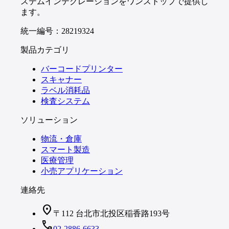
ステムインテグレーションをワンストップで提供し
ます。
統一編号：28219324
製品カテゴリ
バーコードプリンター
スキャナー
ラベル消耗品
検査システム
ソリューション
物流・倉庫
スマート製造
医療管理
小売アプリケーション
連絡先
location_on
〒112 台北市北投区稲香路193号
call
02-2886-6633