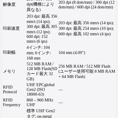
203 dpi (8 dots/mm) / 300 dpi (12
dpi(機種により
解像度
dots/mm) / 600 dpi (24 dots/mm)
異なる)
203 dpi: 最高 356
mm/s (14 ips);
203 dpi: 最高 356 mm/s (14 ips);
300 dpi: 最高 305
印刷速度
300 dpi: 最高 254 mm/s (10 ips);
mm/s (12 ips);
600 dpi: 最高 102 mm/s (4 ips)
600 dpi: 152
mm/s (6 ips)
4インチ: 104
印刷幅
104 mm (4.09")
mm; 6インチ:
168 mm
512 MB RAM /
256 MB RAM / 512 MB Flash
128 MB Flash(SD
メモリ
(ユーザー使用可能 8 MB RAM
カード最大 32
+ 64 MB Flash)
GB)
UHF EPCglobal
RFID
Gen2 (ISO
—
Protocol
18000-63)
RFID
860 – 960 MHz
—
Frequency
UHF
標準 UHF Gen2
タグ; on-metal