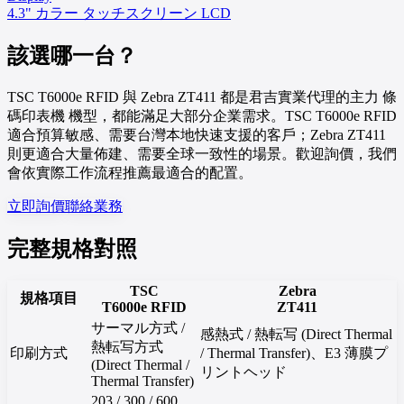
4.3" カラー タッチスクリーン LCD
該選哪一台？
TSC T6000e RFID 與 Zebra ZT411 都是君吉實業代理的主力 條
碼印表機 機型，都能滿足大部分企業需求。TSC T6000e RFID
適合預算敏感、需要台灣本地快速支援的客戶；Zebra ZT411
則更適合大量佈建、需要全球一致性的場景。歡迎詢價，我們
會依實際工作流程推薦最適合的配置。
立即詢價
聯絡業務
完整規格對照
TSC
Zebra
規格項目
T6000e RFID
ZT411
サーマル方式 /
感熱式 / 熱転写 (Direct Thermal
熱転写方式
印刷方式
/ Thermal Transfer)、E3 薄膜プ
(Direct Thermal /
リントヘッド
Thermal Transfer)
203 / 300 / 600