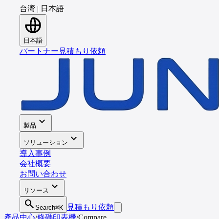
台湾
|
日本語
日本語
パートナー
見積もり依頼
expand_more
製品
expand_more
ソリューション
導入事例
会社概要
お問い合わせ
expand_more
リソース
search
見積もり依頼
Search
⌘K
產品中心
/
條碼印表機
/
Compare