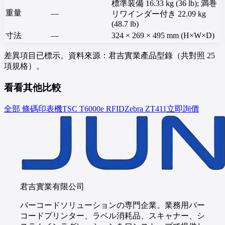
標準装備 16.33 kg (36 lb); 満巻
重量
—
リワインダー付き 22.09 kg
(48.7 lb)
寸法
—
324 × 269 × 495 mm (H×W×D)
差異項目已標示。資料來源：君吉實業產品型錄（共對照 25
項規格）。
看看其他比較
全部 條碼印表機
TSC
T6000e RFID
Zebra
ZT411
立即詢價
君吉實業有限公司
バーコードソリューションの専門企業。業務用バー
コードプリンター、ラベル消耗品、スキャナー、シ