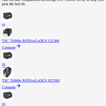
pick the best fit.
vs
TSC
T6000e RFID
vs
GoDEX
GE300
arrow_forward
Compare
vs
TSC
T6000e RFID
vs
GoDEX
RT200i
arrow_forward
Compare
vs