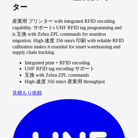
ター
産業用 プリンター with integrated RFID encoding
capability. サポートs UHF RFID tag programming and
is 互換 with Zebra ZPL commands for seamless
migration. High-速度 356 mm/s 印刷 with reliable RFID
calibration makes it essential for smart warehousing and
supply chain tracking.
Integrated print + RFID encoding
UHF RFID tag encoding サポート
互換 with Zebra ZPL commands
High-速度 356 mm/s 産業用 throughput
見積もり依頼