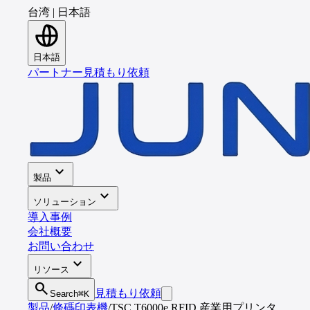
台湾
|
日本語
日本語
パートナー
見積もり依頼
expand_more
製品
expand_more
ソリューション
導入事例
会社概要
お問い合わせ
expand_more
リソース
search
見積もり依頼
Search
⌘K
製品
/
條碼印表機
/
TSC T6000e RFID 産業用プリンタ