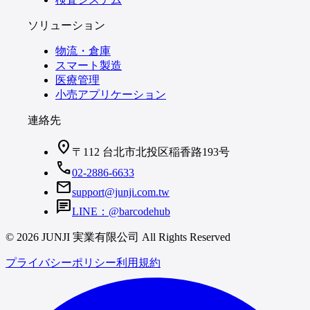
ソリューション
物流・倉庫
スマート製造
医療管理
小売アプリケーション
連絡先
location_on
〒112 台北市北投区稲香路193号
call
02-2886-6633
mail
support@junji.com.tw
chat
LINE：@barcodehub
© 2026 JUNJI 実業有限公司 All Rights Reserved
プライバシーポリシー
利用規約