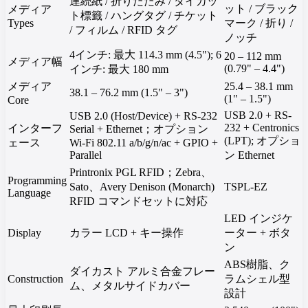
連続紙 / 折りたたみ / ダイカッ
ット / ブラック
メディア
ト標籤 / ハングタグ / チケット
Types
マーク / 折り /
/ フィルム / RFID タグ
ノッチ
4インチ: 最大 114.3 mm (4.5"); 6
20 – 112 mm
メディア幅
(0.79" – 4.4")
インチ: 最大 180 mm
メディア
25.4 – 38.1 mm
38.1 – 76.2 mm (1.5" – 3")
(1" – 1.5")
Core
USB 2.0 + RS-
USB 2.0 (Host/Device) + RS-232
232 + Centronics
インターフ
Serial + Ethernet；オプション
(LPT); オプショ
ェース
Wi-Fi 802.11 a/b/g/n/ac + GPIO +
Parallel
ン Ethernet
Printronix PGL RFID；Zebra、
Programming
Sato、Avery Denison (Monarch)
TSPL-EZ
Language
RFID コマンドセットに対応
LED インジケ
Display
カラー LCD + キー操作
ーター + ボタ
ン
ABS樹脂、ク
ダイカスト アルミ合金フレー
Construction
ラムシェル型
ム、メタルサイドカバー
設計