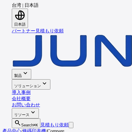
台湾
|
日本語
日本語
パートナー
見積もり依頼
expand_more
製品
expand_more
ソリューション
導入事例
会社概要
お問い合わせ
expand_more
リソース
search
見積もり依頼
Search
⌘K
產品中心
/
條碼印表機
/
Compare