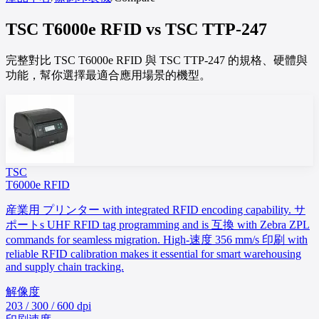
TSC
T6000e RFID
vs
TSC
TTP-247
完整對比 TSC T6000e RFID 與 TSC TTP-247 的規格、硬體與
功能，幫你選擇最適合應用場景的機型。
TSC
T6000e RFID
産業用 プリンター with integrated RFID encoding capability. サ
ポートs UHF RFID tag programming and is 互換 with Zebra ZPL
commands for seamless migration. High-速度 356 mm/s 印刷 with
reliable RFID calibration makes it essential for smart warehousing
and supply chain tracking.
解像度
203 / 300 / 600 dpi