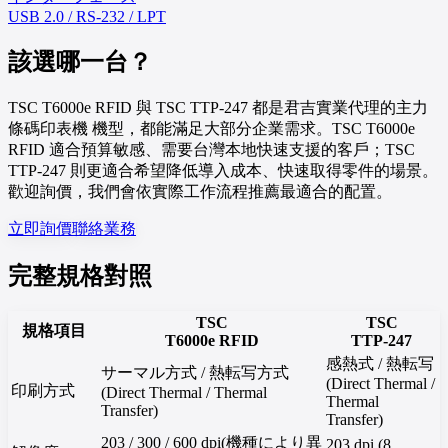
USB 2.0 / RS-232 / LPT
該選哪一台？
TSC T6000e RFID 與 TSC TTP-247 都是君吉實業代理的主力
條碼印表機 機型，都能滿足大部分企業需求。TSC T6000e
RFID 適合預算敏感、需要台灣本地快速支援的客戶；TSC
TTP-247 則更適合希望降低導入成本、快速取得零件的場景。
歡迎詢價，我們會依實際工作流程推薦最適合的配置。
立即詢價
聯絡業務
完整規格對照
TSC
TSC
規格項目
T6000e RFID
TTP-247
感熱式 / 熱転写
サーマル方式 / 熱転写方式
(Direct Thermal /
印刷方式
(Direct Thermal / Thermal
Thermal
Transfer)
Transfer)
203 / 300 / 600 dpi(機種により異
203 dpi (8