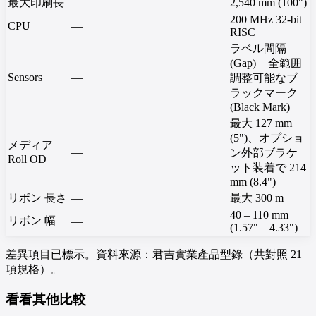
最大印刷長
—
2,540 mm (100")
200 MHz 32-bit
CPU
—
RISC
ラベル間隔
(Gap) + 全範囲
Sensors
—
調整可能なブ
ラックマーク
(Black Mark)
最大 127 mm
(5")、オプショ
メディア
—
ン外部ブラケ
Roll OD
ット装着で 214
mm (8.4")
リボン 長さ
—
最大 300 m
40 – 110 mm
リボン 幅
—
(1.57" – 4.33")
差異項目已標示。資料來源：君吉實業產品型錄（共對照 21
項規格）。
看看其他比較