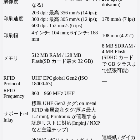
解像度
dots/mm)
なる)
203 dpi: 最高 356 mm/s (14 ips);
印刷速度
178 mm/s (7 ips)
300 dpi: 最高 305 mm/s (12 ips);
600 dpi: 152 mm/s (6 ips)
4インチ: 104 mm; 6インチ: 168
印刷幅
108 mm (4.25")
mm
8 MB SDRAM /
4 MB Flash
512 MB RAM / 128 MB
(SDHC カード
メモリ
Flash(SD カード最大 32 GB)
で GB クラスま
で拡張可能)
RFID
UHF EPCglobal Gen2 (ISO
—
Protocol
18000-63)
RFID
860 – 960 MHz UHF
—
Frequency
標準 UHF Gen2 タグ; on-metal
RFID 金属資産タグ(厚さ最大
サポートed
1.2 mm); Printronix が管理する
—
Inlay
認定リストに対応(Impinj / NXP
など主流チップ)
連続紙 / ダイカ