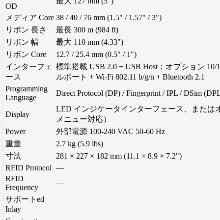
最大 127 mm (5")
OD
メディア Core
38 / 40 / 76 mm (1.5" / 1.57" / 3")
リボン 長さ
最長 300 m (984 ft)
リボン 幅
最大 110 mm (4.33")
リボン Core
12.7 / 25.4 mm (0.5" / 1")
インターフェ
標準搭載 USB 2.0 + USB Host；オプション 10/100 E
ース
ルポート + Wi-Fi 802.11 b/g/n + Bluetooth 2.1
Programming
Direct Protocol (DP) / Fingerprint / IPL / DSim (DP
Language
LED インジケータインターフェース、またはオ
Display
メニュー対応）
Power
外部電源 100-240 VAC 50-60 Hz
重量
2.7 kg (5.9 lbs)
寸法
281 × 227 × 182 mm (11.1 × 8.9 × 7.2")
RFID Protocol
—
RFID
—
Frequency
サポートed
—
Inlay