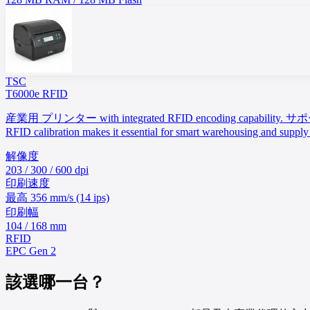
TSC
T6000e RFID
産業用 プリンター with integrated RFID encoding capability. サポートs
RFID calibration makes it essential for smart warehousing and supply 
解像度
203 / 300 / 600 dpi
印刷速度
最高 356 mm/s (14 ips)
印刷幅
104 / 168 mm
RFID
EPC Gen 2
該選哪一台？