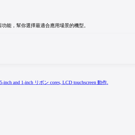
 的規格、硬體與功能，幫你選擇最適合應用場景的機型。
and 1-inch リボン cores, LCD touchscreen 動作.