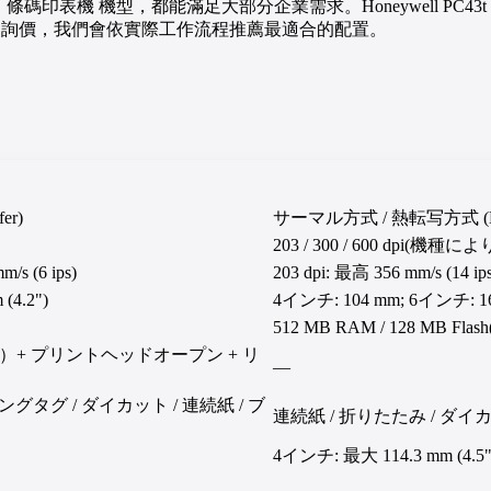
業代理的主力 條碼印表機 機型，都能滿足大部分企業需求。Honeywell PC
歡迎詢價，我們會依實際工作流程推薦最適合的配置。
er)
サーマル方式 / 熱転写方式 (Direct 
203 / 300 / 600 dpi(機種
m/s (6 ips)
203 dpi: 最高 356 mm/s (14 ips)
 (4.2")
4インチ: 104 mm; 6インチ: 1
512 MB RAM / 128 MB Fl
+ プリントヘッドオープン + リ
—
グ / ダイカット / 連続紙 / ブ
連続紙 / 折りたたみ / ダイカ
4インチ: 最大 114.3 mm (4.5