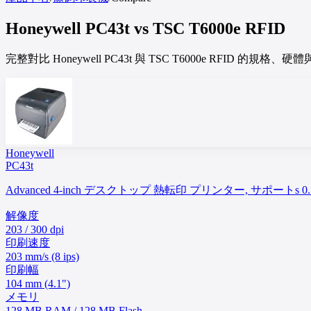
Honeywell
PC43t
vs
TSC
T6000e RFID
完整對比 Honeywell PC43t 與 TSC T6000e RFID
Honeywell
PC43t
Advanced 4-inch デスクトップ 熱転印 プリンター, サポートs 0.5-inch 
解像度
203 / 300 dpi
印刷速度
203 mm/s (8 ips)
印刷幅
104 mm (4.1")
メモリ
128 MB RAM / 128 MB Flash