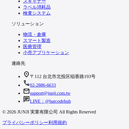
スキャナー
ラベル消耗品
検査システム
ソリューション
物流・倉庫
スマート製造
医療管理
小売アプリケーション
連絡先
location_on
〒112 台北市北投区稲香路193号
call
02-2886-6633
mail
support@junji.com.tw
chat
LINE：@barcodehub
© 2026 JUNJI 実業有限公司 All Rights Reserved
プライバシーポリシー
利用規約