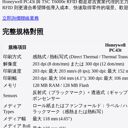
Honeywell PC43t 與 TSC T6000e RFID 都是君吉實
RFID 則更適合希望降低導入成本、快速取得零件的場景。
立即詢價
聯絡業務
完整規格對照
Honeywell
規格項目
PC43t
印刷方式
感熱式 / 熱転写式 (Direct Thermal / Thermal Transf
解像度
203 dpi (8 dots/mm) または 300 dpi (12 dots/mm)
印刷速度
203 dpi: 最大 203 mm/s (8 ips); 300 dpi: 最大 152 m
印刷幅
203 dpi: 最大 104 mm (4.1"); 300 dpi: 最大 106 mm
メモリ
128 MB RAM / 128 MB Flash
反射式（ブラックマーク）+ 透過式（ギャップ）
Sensors
ボンセンサー
ロール紙またはファンフォールド：ラベル / ハングタ
メディア
Types
ラックマーク（感熱または熱転写）
メディア幅
最大 118 mm (4.65")
メディア Roll