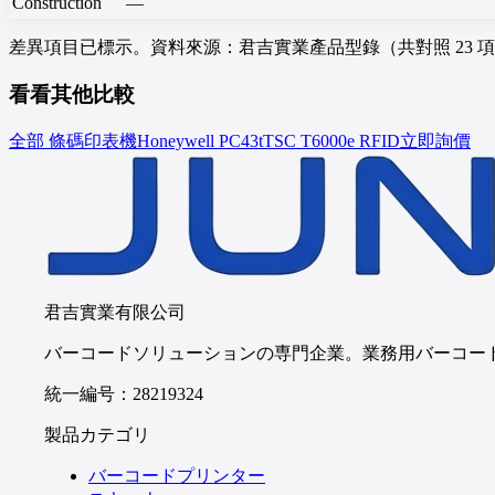
Construction
—
差異項目已標示。資料來源：君吉實業產品型錄（共對照 23 
看看其他比較
全部 條碼印表機
Honeywell
PC43t
TSC
T6000e RFID
立即詢價
君吉實業有限公司
バーコードソリューションの専門企業。業務用バーコー
統一編号：28219324
製品カテゴリ
バーコードプリンター