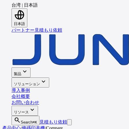
台湾
|
日本語
日本語
パートナー
見積もり依頼
expand_more
製品
expand_more
ソリューション
導入事例
会社概要
お問い合わせ
expand_more
リソース
search
見積もり依頼
Search
⌘K
產品中心
/
條碼印表機
/
Compare