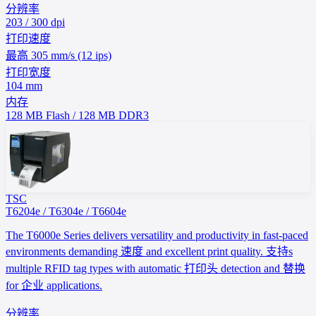
分辨率
203 / 300 dpi
打印速度
最高 305 mm/s (12 ips)
打印宽度
104 mm
内存
128 MB Flash / 128 MB DDR3
TSC
T6204e / T6304e / T6604e
The T6000e Series delivers versatility and productivity in fast-paced
environments demanding 速度 and excellent print quality. 支持s
multiple RFID tag types with automatic 打印头 detection and 替换
for 企业 applications.
分辨率