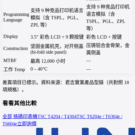
支持 9 种竞品打印机
支持 9 种竞品打印机语言
语言模拟（含
Programming
模拟（含 TSPL、PGL、
Language
TSPL、PGL、ZPL
ZPL 等）
等）
Display
3.5" 彩色 LCD + 9 颗按键
彩色 LCD + 按键
压铸铝合金骨架，金
坚固金属机壳，对开侧盖
Construction
(bi-fold side panel)
属侧盖
MTBF
—
最高 12,000 小时
0 – 40°C
—
工作 Temp
差異項目已標示。資料來源：君吉實業產品型錄（共對照 18
項規格）。
看看其他比較
全部 條碼印表機
TSC
T4204 / T4304
TSC
T6204e / T6304e /
T6604e
立即詢價