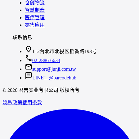
仓储物流
智慧制造
医疗管理
零售应用
联系信息
location_on
112台北市北投区稻香路193号
call
02-2886-6633
mail
support@junji.com.tw
chat
LINE：@barcodehub
© 2026 君吉实业有限公司 版权所有
隐私政策
使用条款