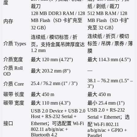
度
裁刀
纸 / 剥纸 / 裁刀
128 MB DDR3 RAM / 128
512 MB RAM / 128
MB Flash（SD 卡扩充至
MB Flash（SD 卡扩
内存
32 GB）
充至 32 GB）
连续纸 / 折页 / 模切
连续纸 / 模切标签 / 折
介质 Types
标签 / 吊牌 / 票券 / 薄
页，支持金属吊牌厚度达
1.2 mm
膜
介质宽度
最大 120 mm (4.72")
最大 114.3 mm (4.5")
介质 Roll
—
最大 203.2 mm (8")
OD
38.1 – 76.2 mm (1.5" –
25.4 / 76.2 mm (1" / 3")
介质 Core
3")
碳带 长度
最大 450 m
最大 450 m
碳带 宽度
最大 110 mm (4.3")
最小 25.4 mm (1")
USB 2.0 + RS-232
USB 2.0 Device + USB 2.0
Host + RS-232 Serial +
Serial + Ethernet；选
接口
Ethernet；可选配置 Wi-Fi
配 Wi-Fi 802.11
802.11 a/b/g/n/ac +
a/b/g/n/ac + GPIO +
Bluetooth 4.2
Parallel