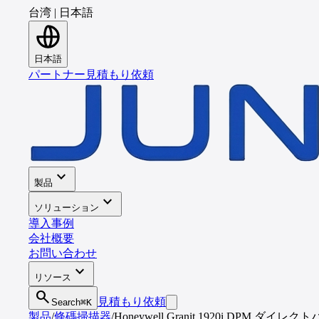
台湾
|
日本語
日本語
パートナー
見積もり依頼
expand_more
製品
expand_more
ソリューション
導入事例
会社概要
お問い合わせ
expand_more
リソース
search
見積もり依頼
Search
⌘K
製品
/
條碼掃描器
/
Honeywell Granit 1920i DPM