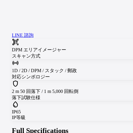
LINE 諮詢
qr_code_scanner
DPM エリアイメージャー
スキャン方式
sensors
1D / 2D / DPM / スタック / 郵政
対応シンボロジー
shield
2 m 50 回落下 / 1 m 5,000 回転倒
落下試験仕様
water_drop
IP65
IP等級
Full Specifications