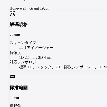
Honeywell
·
Granit 1920i
qr_code_scanner
解碼規格
3
items
スキャンタイプ
エリアイメージャー
解像度
1D 2.5 mil / 2D 4 mil
対応シンボロジー
標準 1D、スタック、2D、郵政シンボロジー、DPM
straighten
掃描範圍
4
items
視野角