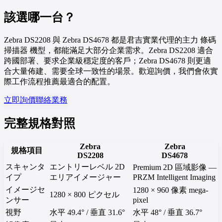
該選哪一台？
Zebra DS2208 與 Zebra DS4678 都是君吉實業代理的主力 條碼
掃描器 機型，都能滿足大部分企業需求。Zebra DS2208 適合
跨國部署、要求企業級穩定度的客戶；Zebra DS4678 則更適
合大量佈建、需要全球一致性的場景。歡迎詢價，我們會依實
際工作流程推薦最適合的配置。
立即詢價
聯絡業務
完整規格對照
Zebra
Zebra
規格項目
DS2208
DS4678
スキャンタ
エントリーレベル 2D
Premium 2D 區域影像 —
イプ
エリアイメージャー
PRZM Intelligent Imaging
イメージセ
1280 × 960 像素 mega-
1280 × 800 ピクセル
ンサー
pixel
視野
水平 49.4° / 垂直 31.6°
水平 48° / 垂直 36.7°