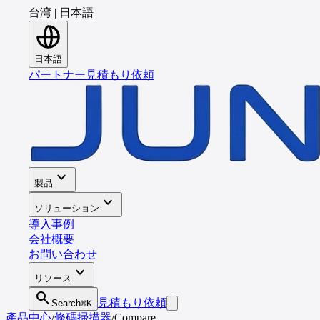
台湾
|
日本語
日本語
パートナー
見積もり依頼
expand_more
製品
expand_more
ソリューション
導入事例
会社概要
お問い合わせ
expand_more
リソース
search
見積もり依頼
Search
⌘K
產品中心
/
條碼掃描器
/
Compare