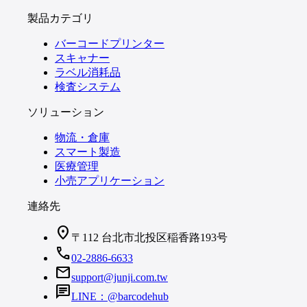
製品カテゴリ
バーコードプリンター
スキャナー
ラベル消耗品
検査システム
ソリューション
物流・倉庫
スマート製造
医療管理
小売アプリケーション
連絡先
location_on
〒112 台北市北投区稲香路193号
call
02-2886-6633
mail
support@junji.com.tw
chat
LINE：@barcodehub