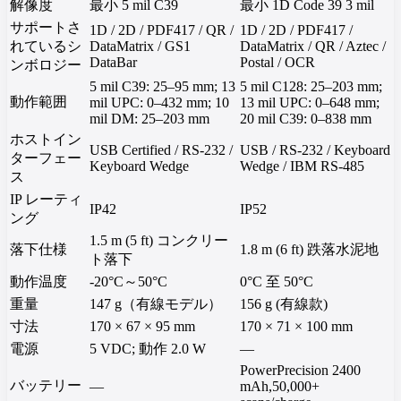
解像度
最小 5 mil C39
最小 1D Code 39 3 mil
サポートさ
1D / 2D / PDF417 / QR /
1D / 2D / PDF417 /
れているシ
DataMatrix / GS1
DataMatrix / QR / Aztec /
DataBar
Postal / OCR
ンボロジー
5 mil C39: 25–95 mm; 13
5 mil C128: 25–203 mm;
動作範囲
mil UPC: 0–432 mm; 10
13 mil UPC: 0–648 mm;
mil DM: 25–203 mm
20 mil C39: 0–838 mm
ホストイン
USB Certified / RS-232 /
USB / RS-232 / Keyboard
ターフェー
Keyboard Wedge
Wedge / IBM RS-485
ス
IP レーティ
IP42
IP52
ング
1.5 m (5 ft) コンクリー
落下仕様
1.8 m (6 ft) 跌落水泥地
ト落下
動作温度
-20°C～50°C
0°C 至 50°C
重量
147 g（有線モデル）
156 g (有線款)
寸法
170 × 67 × 95 mm
170 × 71 × 100 mm
電源
5 VDC; 動作 2.0 W
—
PowerPrecision 2400
バッテリー
—
mAh,50,000+