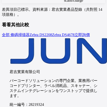
scans/charge
差異項目已標示。資料來源：君吉實業產品型錄（共對照 14
項規格）。
看看其他比較
全部 條碼掃描器
Zebra
DS2208
Zebra
DS4678
立即詢價
君吉實業有限公司
バーコードソリューションの専門企業。業務用バー
コードプリンター、ラベル消耗品、スキャナー、シ
ステムインテグレーションをワンストップで提供し
ます。
統一編号：28219324