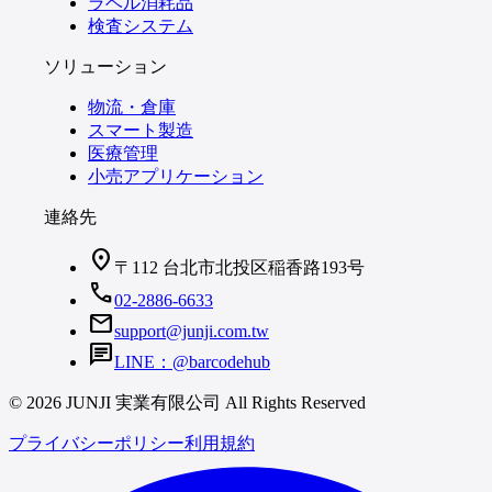
ラベル消耗品
検査システム
ソリューション
物流・倉庫
スマート製造
医療管理
小売アプリケーション
連絡先
location_on
〒112 台北市北投区稲香路193号
call
02-2886-6633
mail
support@junji.com.tw
chat
LINE：@barcodehub
© 2026 JUNJI 実業有限公司 All Rights Reserved
プライバシーポリシー
利用規約