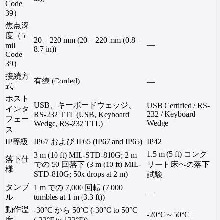
Code
39）
焦点深
度（5
20 – 220 mm (20 – 220 mm (0.8 –
—
mil
8.7 in))
Code
39）
接続方
有線 (Corded)
—
式
ホスト
USB、キーボードウェッジ、
USB Certified / RS-
インタ
232 / Keyboard
RS-232 TTL (USB, Keyboard
フェー
Wedge
Wedge, RS-232 TTL)
ス
IP等級
IP67 および IP65 (IP67 and IP65)
IP42
1.5 m (5 ft) コンク
3 m (10 ft) MIL-STD-810G; 2 m
落下仕
での 50 回落下 (3 m (10 ft) MIL-
リート床への落下
様
STD-810G; 50x drops at 2 m)
試験
タンブ
1 m での 7,000 回転 (7,000
—
ル
tumbles at 1 m (3.3 ft))
動作温
-30°C から 50°C (-30°C to 50°C
-20°C～50°C
度
(-22°F to 122°F))