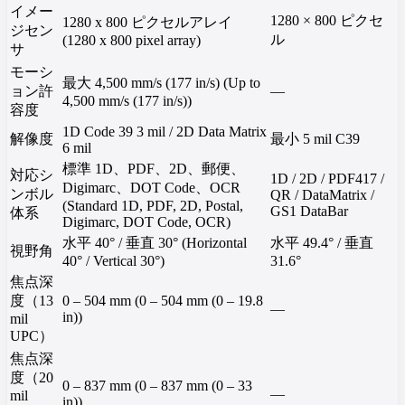
イメー
1280 × 800 ピクセ
1280 x 800 ピクセルアレイ
ジセン
ル
(1280 x 800 pixel array)
サ
モーシ
最大 4,500 mm/s (177 in/s) (Up to
ョン許
—
4,500 mm/s (177 in/s))
容度
1D Code 39 3 mil / 2D Data Matrix
解像度
最小 5 mil C39
6 mil
標準 1D、PDF、2D、郵便、
対応シ
1D / 2D / PDF417 /
Digimarc、DOT Code、OCR
ンボル
QR / DataMatrix /
(Standard 1D, PDF, 2D, Postal,
GS1 DataBar
体系
Digimarc, DOT Code, OCR)
水平 40° / 垂直 30° (Horizontal
水平 49.4° / 垂直
視野角
40° / Vertical 30°)
31.6°
焦点深
度（13
0 – 504 mm (0 – 504 mm (0 – 19.8
—
in))
mil
UPC）
焦点深
度（20
0 – 837 mm (0 – 837 mm (0 – 33
—
mil
in))