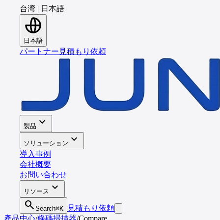
台湾
|
日本語
日本語
パートナー
見積もり依頼
expand_more
製品
expand_more
ソリューション
導入事例
会社概要
お問い合わせ
expand_more
リソース
search
見積もり依頼
Search
⌘K
產品中心
/
條碼掃描器
/
Compare