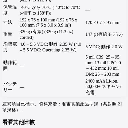
保管温
-40°C から 70°C (-40°C to 70°C
—
度
(-40°F to 158°F))
192 x 76 x 100 mm (192 x 76 x
寸法
170 × 67 × 95 mm
100 mm (7.6 x 3.0 x 3.9 in))
320 g (有線) (320 g (11.3 oz)
重量
147 g (有線モデル)
corded)
消費電
4.0 – 5.5 VDC; 動作 2.35 W (4.0
5 VDC; 動作 2.0 W
力
– 5.5 VDC; Operating 2.35 W)
5 mil C39: 25～95
動作範
mm; 13 mil UPC: 0
—
～432 mm; 10 mil
囲
DM: 25～203 mm
2400 mAh Li-ion,
バッテ
50,000+ スキャン/
—
リー
充電
差異項目已標示。資料來源：君吉實業產品型錄（共對照 21
項規格）。
看看其他比較