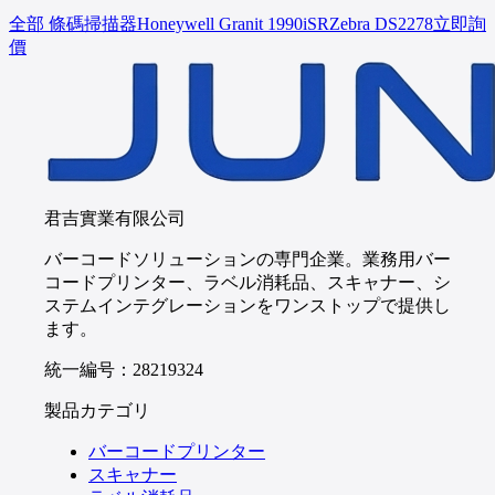
全部 條碼掃描器
Honeywell
Granit 1990iSR
Zebra
DS2278
立即詢
價
君吉實業有限公司
バーコードソリューションの専門企業。業務用バー
コードプリンター、ラベル消耗品、スキャナー、シ
ステムインテグレーションをワンストップで提供し
ます。
統一編号：28219324
製品カテゴリ
バーコードプリンター
スキャナー