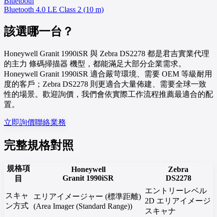
Bluetooth
Bluetooth 4.0 LE Class 2 (10 m)
該選哪一台？
Honeywell Granit 1990iSR 與 Zebra DS2278 都是君吉實業代理
的主力 條碼掃描器 機型，都能滿足大部分企業需求。
Honeywell Granit 1990iSR 適合嚴苛環境、需要 OEM 等級耐用
度的客戶；Zebra DS2278 則更適合大量佈建、需要全球一致
性的場景。歡迎詢價，我們會依實際工作流程推薦最適合的配
置。
立即詢價
聯絡業務
完整規格對照
規格項
Honeywell
Zebra
Granit 1990iSR
DS2278
目
エントリーレベル
スキャ
エリアイメージャー (標準距離)
2D エリアイメージ
ン方式
(Area Imager (Standard Range))
スキャナ