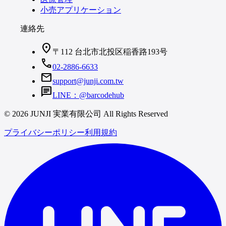
小売アプリケーション
連絡先
location_on
〒112 台北市北投区稲香路193号
call
02-2886-6633
mail
support@junji.com.tw
chat
LINE：@barcodehub
© 2026 JUNJI 実業有限公司 All Rights Reserved
プライバシーポリシー
利用規約