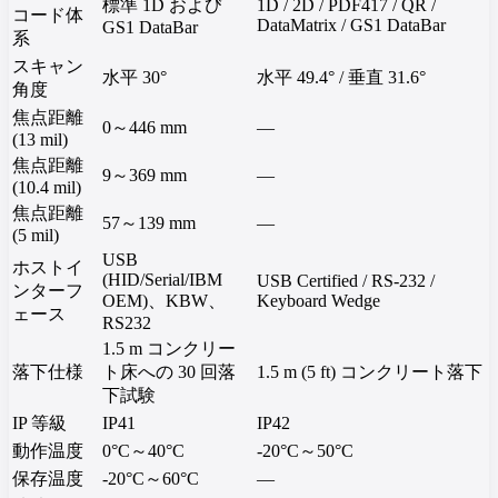
標準 1D および
1D / 2D / PDF417 / QR /
コード体
DataMatrix / GS1 DataBar
GS1 DataBar
系
スキャン
水平 30°
水平 49.4° / 垂直 31.6°
角度
焦点距離
0～446 mm
—
(13 mil)
焦点距離
9～369 mm
—
(10.4 mil)
焦点距離
57～139 mm
—
(5 mil)
USB
ホストイ
(HID/Serial/IBM
USB Certified / RS-232 /
ンターフ
OEM)、KBW、
Keyboard Wedge
ェース
RS232
1.5 m コンクリー
落下仕様
ト床への 30 回落
1.5 m (5 ft) コンクリート落下
下試験
IP 等級
IP41
IP42
動作温度
0°C～40°C
-20°C～50°C
保存温度
-20°C～60°C
—