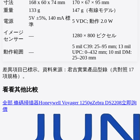
寸法
168 x 60 x 74 mm
170 × 67 × 95 mm
重量
133 g
147 g（有線モデル）
5V ±5%, 140 mA 標
電源
5 VDC; 動作 2.0 W
準
イメージ
1280 × 800 ピクセル
—
センサー
5 mil C39: 25–95 mm; 13 mil
動作範囲
—
UPC: 0–432 mm; 10 mil DM:
25–203 mm
差異項目已標示。資料來源：君吉實業產品型錄（共對照 17
項規格）。
看看其他比較
全部 條碼掃描器
Honeywell
Voyager 1250g
Zebra
DS2208
立即詢
價