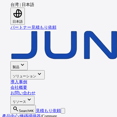
台湾
|
日本語
日本語
パートナー
見積もり依頼
expand_more
製品
expand_more
ソリューション
導入事例
会社概要
お問い合わせ
expand_more
リソース
search
見積もり依頼
Search
⌘K
產品中心
/
條碼掃描器
/
Compare