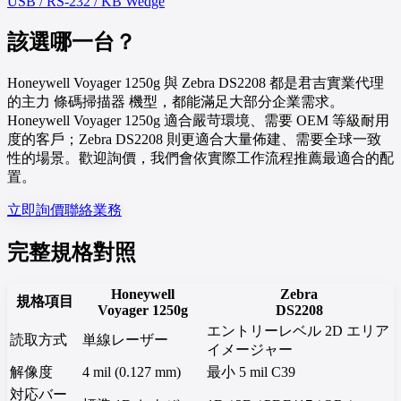
USB / RS-232 / KB Wedge
該選哪一台？
Honeywell Voyager 1250g 與 Zebra DS2208 都是君吉實業代理
的主力 條碼掃描器 機型，都能滿足大部分企業需求。
Honeywell Voyager 1250g 適合嚴苛環境、需要 OEM 等級耐用
度的客戶；Zebra DS2208 則更適合大量佈建、需要全球一致
性的場景。歡迎詢價，我們會依實際工作流程推薦最適合的配
置。
立即詢價
聯絡業務
完整規格對照
Honeywell
Zebra
規格項目
Voyager 1250g
DS2208
エントリーレベル 2D エリア
読取方式
単線レーザー
イメージャー
解像度
4 mil (0.127 mm)
最小 5 mil C39
対応バー