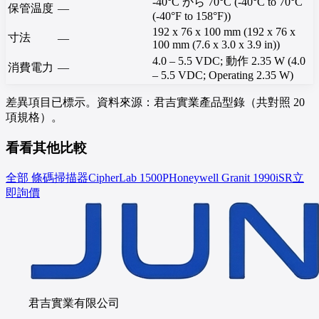
-40°C から 70°C (-40°C to 70°C
保管温度
—
(-40°F to 158°F))
192 x 76 x 100 mm (192 x 76 x
寸法
—
100 mm (7.6 x 3.0 x 3.9 in))
4.0 – 5.5 VDC; 動作 2.35 W (4.0
消費電力
—
– 5.5 VDC; Operating 2.35 W)
差異項目已標示。資料來源：君吉實業產品型錄（共對照 20
項規格）。
看看其他比較
全部 條碼掃描器
CipherLab
1500P
Honeywell
Granit 1990iSR
立
即詢價
君吉實業有限公司