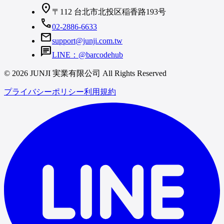
location_on
〒112 台北市北投区稲香路193号
call
02-2886-6633
mail
support@junji.com.tw
chat
LINE：@barcodehub
© 2026 JUNJI 実業有限公司 All Rights Reserved
プライバシーポリシー
利用規約