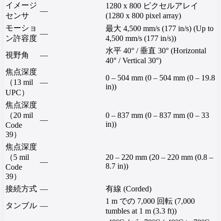
イメージ
1280 x 800 ピクセルアレイ
—
センサ
(1280 x 800 pixel array)
モーショ
最大 4,500 mm/s (177 in/s) (Up to
—
ン許容度
4,500 mm/s (177 in/s))
水平 40° / 垂直 30° (Horizontal
視野角
—
40° / Vertical 30°)
焦点深度
0 – 504 mm (0 – 504 mm (0 – 19.8
（13 mil
—
in))
UPC）
焦点深度
（20 mil
0 – 837 mm (0 – 837 mm (0 – 33
—
in))
Code
39）
焦点深度
（5 mil
20 – 220 mm (20 – 220 mm (0.8 –
—
8.7 in))
Code
39）
接続方式
—
有線 (Corded)
1 m での 7,000 回転 (7,000
タンブル
—
tumbles at 1 m (3.3 ft))