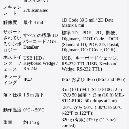
スキャン
270 scans/sec
—
レート
1D Code 39 3 mil / 2D Data
解像度
最小 4 mil
Matrix 6 mil
サポート
標準 1D、PDF、2D、郵便、
すべての標準 1D
されてい
Digimarc、DOT Code、OCR
バーコード / GS1
るシンボ
(Standard 1D, PDF, 2D, Postal,
DataBar
Digimarc, DOT Code, OCR)
ロジー
ホストイ
USB HID /
USB、キーボードウェッジ、
ンターフ
Keyboard Wedge /
RS-232 TTL (USB, Keyboard
RS-232
Wedge, RS-232 TTL)
ェース
IP レーテ
IP67 および IP65 (IP67 and IP65)
IP42
ィング
3 m (10 ft) MIL-STD-810G; 2 m
落下仕様
1.5 m 落下
での 50 回落下 (3 m (10 ft) MIL-
STD-810G; 50x drops at 2 m)
-30°C から 50°C (-30°C to 50°C
動作温度
0°C～50°C
(-22°F to 122°F))
320 g (有線) (320 g (11.3 oz)
重量
約 145 g
corded)