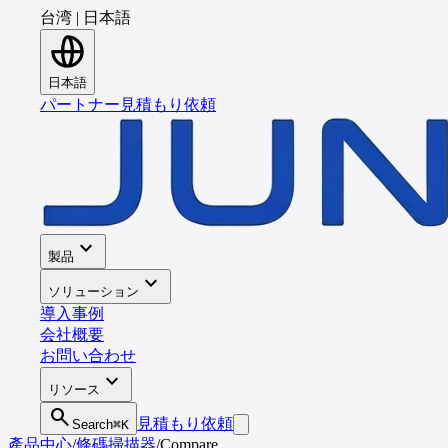
台湾
|
日本語
日本語
パートナー
見積もり依頼
expand_more
製品
expand_more
ソリューション
導入事例
会社概要
お問い合わせ
expand_more
リソース
search
見積もり依頼
Search
⌘K
產品中心
/
條碼掃描器
/
Compare