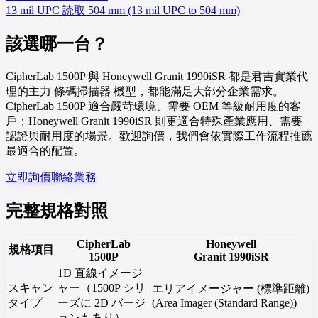
13 mil UPC 読取 504 mm (13 mil UPC to 504 mm)
該選哪一台？
CipherLab 1500P 與 Honeywell Granit 1990iSR 都是君吉實業代
理的主力 條碼掃描器 機型，都能滿足大部分企業需求。
CipherLab 1500P 適合嚴苛環境、需要 OEM 等級耐用度的客
戶；Honeywell Granit 1990iSR 則更適合特殊產業應用、需要
認證與耐用度的場景。歡迎詢價，我們會依實際工作流程推薦
最適合的配置。
立即詢價
聯絡業務
完整規格對照
CipherLab
Honeywell
規格項目
1500P
Granit 1990iSR
1D 直線イメージ
スキャン
ャー（1500P シリ
エリアイメージャー (標準距離)
タイプ
ーズに 2D バージ
(Area Imager (Standard Range))
ョンもあり）