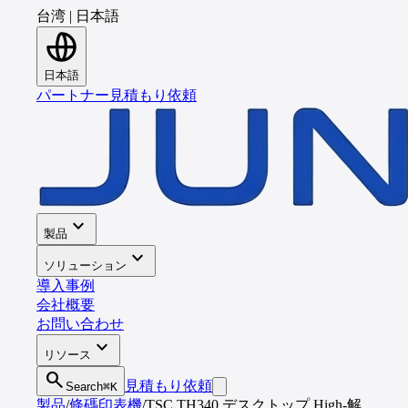
台湾
|
日本語
日本語
パートナー
見積もり依頼
expand_more
製品
expand_more
ソリューション
導入事例
会社概要
お問い合わせ
expand_more
リソース
search
見積もり依頼
Search
⌘K
製品
/
條碼印表機
/
TSC TH340 デスクトップ High-解