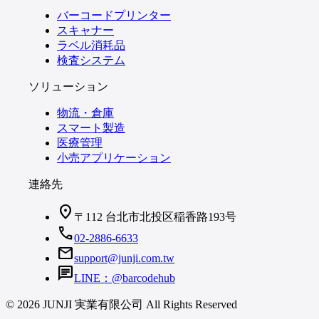
バーコードプリンター
スキャナー
ラベル消耗品
検査システム
ソリューション
物流・倉庫
スマート製造
医療管理
小売アプリケーション
連絡先
location_on
〒112 台北市北投区稲香路193号
call
02-2886-6633
mail
support@junji.com.tw
chat
LINE：@barcodehub
© 2026 JUNJI 実業有限公司 All Rights Reserved