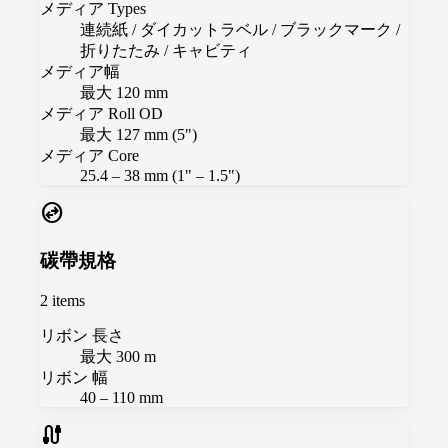
メディア Types
連続紙 / ダイカットラベル / ブラックマーク /
折りたたみ / キャビティ
メディア幅
最大 120 mm
メディア Roll OD
最大 127 mm (5")
メディア Core
25.4 – 38 mm (1" – 1.5")
swap_horizontal_circle
碳帶規格
2
items
リボン 長さ
最大 300 m
リボン 幅
40 – 110 mm
cable