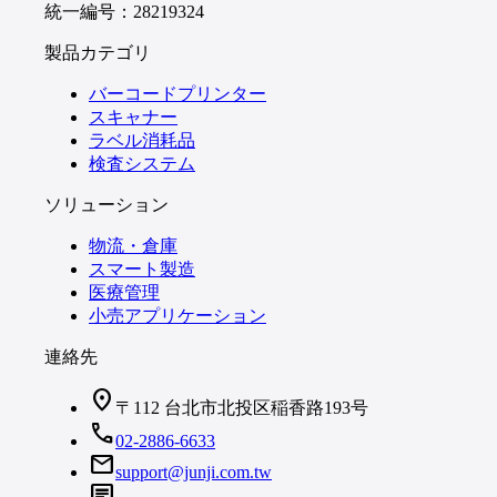
統一編号：28219324
製品カテゴリ
バーコードプリンター
スキャナー
ラベル消耗品
検査システム
ソリューション
物流・倉庫
スマート製造
医療管理
小売アプリケーション
連絡先
location_on
〒112 台北市北投区稲香路193号
call
02-2886-6633
mail
support@junji.com.tw
chat