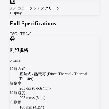
display_settings
3.5" カラータッチスクリーン
Display
Full Specifications
TSC
·
TH240
print
列印規格
5
items
印刷方式
直熱式 / 熱転写 (Direct Thermal / Thermal
Transfer)
解像度
203 dpi (8 dots/mm)
印刷速度
203 mm/s (8 ips)
印刷幅
108 mm (4.25")