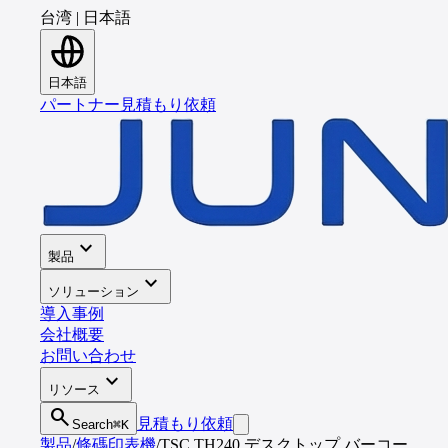
台湾
|
日本語
日本語
パートナー
見積もり依頼
expand_more
製品
expand_more
ソリューション
導入事例
会社概要
お問い合わせ
expand_more
リソース
search
見積もり依頼
Search
⌘K
製品
/
條碼印表機
/
TSC TH240 デスクトップ バーコー