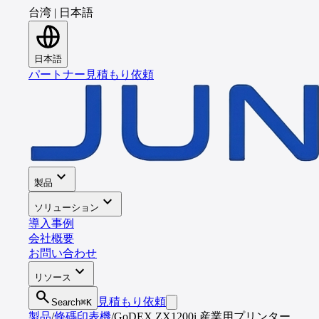
台湾
|
日本語
日本語
パートナー
見積もり依頼
expand_more
製品
expand_more
ソリューション
導入事例
会社概要
お問い合わせ
expand_more
リソース
search
見積もり依頼
Search
⌘K
製品
/
條碼印表機
/
GoDEX ZX1200i 産業用プリンター