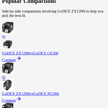
Popular Comparisons
Side-by-side comparisons involving GoDEX ZX1200i to help you
pick the best fit.
vs
GoDEX
ZX1200i
vs
GoDEX
GE300
arrow_forward
Compare
vs
GoDEX
ZX1200i
vs
GoDEX
RT200i
arrow_forward
Compare