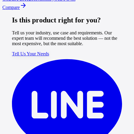
arrow_forward
Compare
Is this product right for you?
Tell us your industry, use case and requirements. Our
expert team will recommend the best solution — not the
most expensive, but the most suitable.
Tell Us Your Needs