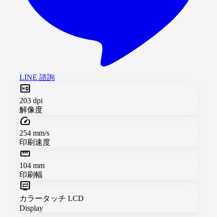
LINE 諮詢
high_quality
203 dpi
解像度
speed
254 mm/s
印刷速度
straighten
104 mm
印刷幅
display_settings
カラータッチ LCD
Display