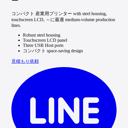
ー
コンパクト 産業用プリンター with steel housing,
touchscreen LCD, ～に最適 medium-volume production
lines.
Robust steel housing
Touchscreen LCD panel
Three USB Host ports
コンパクト space-saving design
見積もり依頼