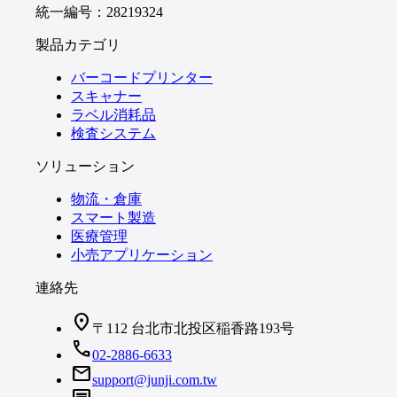
統一編号：28219324
製品カテゴリ
バーコードプリンター
スキャナー
ラベル消耗品
検査システム
ソリューション
物流・倉庫
スマート製造
医療管理
小売アプリケーション
連絡先
location_on
〒112 台北市北投区稲香路193号
call
02-2886-6633
mail
support@junji.com.tw