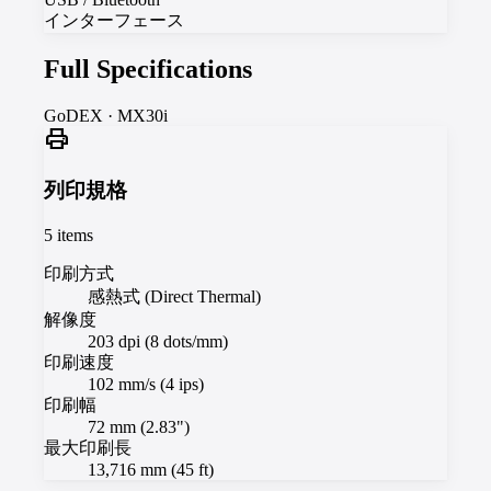
インターフェース
Full Specifications
GoDEX
·
MX30i
print
列印規格
5
items
印刷方式
感熱式 (Direct Thermal)
解像度
203 dpi (8 dots/mm)
印刷速度
102 mm/s (4 ips)
印刷幅
72 mm (2.83")
最大印刷長
13,716 mm (45 ft)