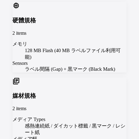
memory
硬體規格
2
items
メモリ
128 MB Flash (40 MB ラベルファイル利用可
能)
Sensors
ラベル間隔 (Gap) + 黒マーク (Black Mark)
library_books
媒材規格
2
items
メディア Types
感熱連続紙 / ダイカット標籤 / 黒マーク / レシ
ート紙
メディア幅