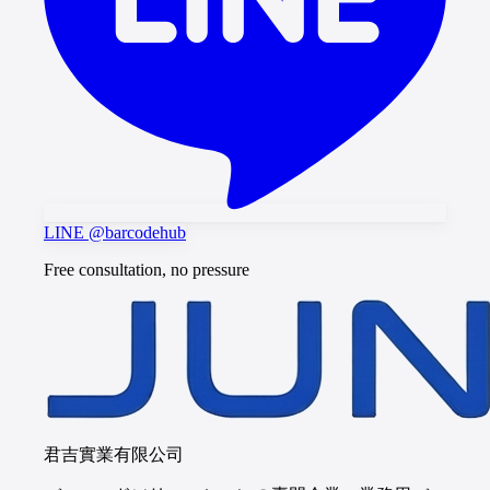
LINE @barcodehub
Free consultation, no pressure
君吉實業有限公司