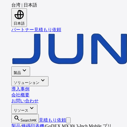
台湾
|
日本語
日本語
パートナー
見積もり依頼
expand_more
製品
expand_more
ソリューション
導入事例
会社概要
お問い合わせ
expand_more
リソース
search
見積もり依頼
Search
⌘K
製品
/
條碼印表機
/
GoDEX MX30i 3-Inch Mobile プリ