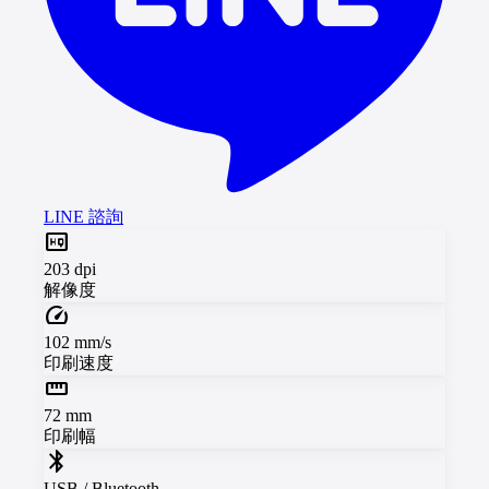
LINE 諮詢
high_quality
203 dpi
解像度
speed
102 mm/s
印刷速度
straighten
72 mm
印刷幅
bluetooth
USB / Bluetooth