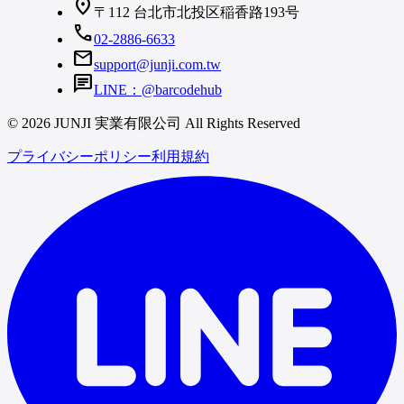
location_on
〒112 台北市北投区稲香路193号
call
02-2886-6633
mail
support@junji.com.tw
chat
LINE：@barcodehub
© 2026 JUNJI 実業有限公司 All Rights Reserved
プライバシーポリシー
利用規約