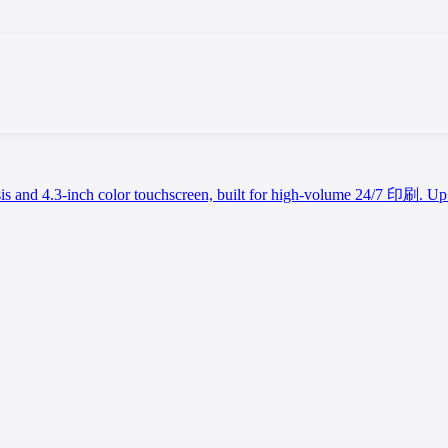
and 4.3-inch color touchscreen, built for high-volume 24/7 印刷.