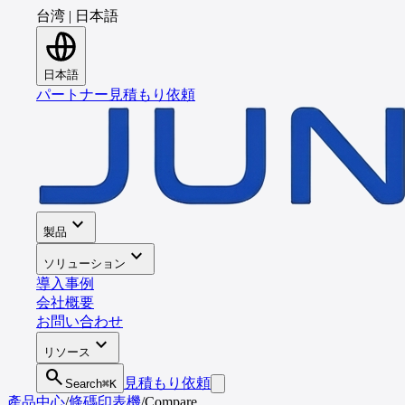
台湾
|
日本語
日本語
パートナー
見積もり依頼
expand_more
製品
expand_more
ソリューション
導入事例
会社概要
お問い合わせ
expand_more
リソース
search
見積もり依頼
Search
⌘K
產品中心
/
條碼印表機
/
Compare