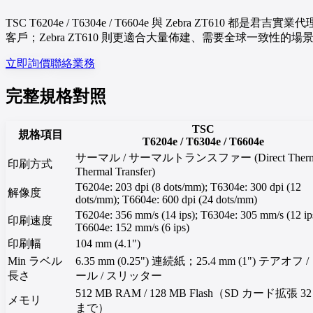
TSC T6204e / T6304e / T6604e 與 Zebra ZT61
客戶；Zebra ZT610 則更適合大量佈建、需要全球一致
立即詢價
聯絡業務
完整規格對照
TSC
規格項目
T6204e / T6304e / T6604e
サーマル / サーマルトランスファー (Direct Therma
印刷方式
Thermal Transfer)
T6204e: 203 dpi (8 dots/mm); T6304e: 300 dpi (12
解像度
dots/mm); T6604e: 600 dpi (24 dots/mm)
T6204e: 356 mm/s (14 ips); T6304e: 305 mm/s (12 ip
印刷速度
T6604e: 152 mm/s (6 ips)
印刷幅
104 mm (4.1")
Min ラベル
6.35 mm (0.25") 連続紙；25.4 mm (1") テアオフ /
長さ
ール / スリッター
512 MB RAM / 128 MB Flash（SD カード拡張 32
メモリ
まで）