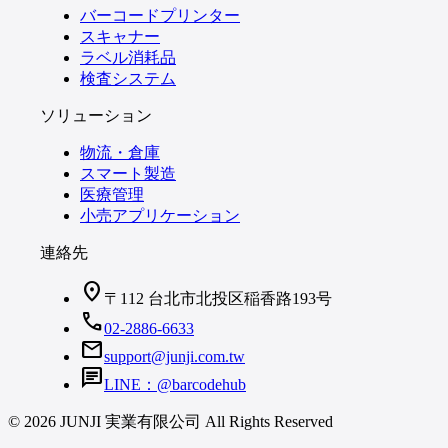
バーコードプリンター
スキャナー
ラベル消耗品
検査システム
ソリューション
物流・倉庫
スマート製造
医療管理
小売アプリケーション
連絡先
location_on
〒112 台北市北投区稲香路193号
call
02-2886-6633
mail
support@junji.com.tw
chat
LINE：@barcodehub
© 2026 JUNJI 実業有限公司 All Rights Reserved