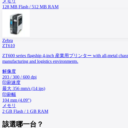
メモリ
128 MB Flash / 512 MB RAM
Zebra
ZT610
ZT600 series flagship 4-inch 産業用プリンター with all-metal chassis 
manufacturing and logistics environments.
解像度
203 / 300 / 600 dpi
印刷速度
最大 356 mm/s (14 ips)
印刷幅
104 mm (4.09")
メモリ
2 GB Flash / 1 GB RAM
該選哪一台？