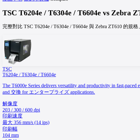
TSC
T6204e / T6304e / T6604e
vs
Zebra
Z
完整對比 TSC T6204e / T6304e / T6604e 與 Zebr
TSC
T6204e / T6304e / T6604e
The T6000e Series delivers versatility and productivity in fast
and 交換 for エンタープライズ applications.
解像度
203 / 300 / 600 dpi
印刷速度
最大 356 mm/s (14 ips)
印刷幅
104 mm