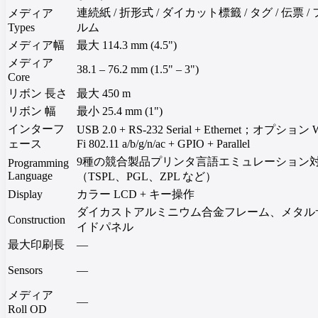
連続紙 / 折形式 / ダイカット標籤 / タグ / 伝票 /
メディア
Types
ルム
メディア幅
最大 114.3 mm (4.5")
メディア
38.1 – 76.2 mm (1.5" – 3")
Core
リボン 長さ
最大 450 m
リボン 幅
最小 25.4 mm (1")
インターフ
USB 2.0 + RS-232 Serial + Ethernet；オプション W
ェース
Fi 802.11 a/b/g/n/ac + GPIO + Parallel
9種の競合製品プリンタ言語エミュレーション
Programming
Language
（TSPL、PGL、ZPL など）
Display
カラー LCD + キー操作
ダイカストアルミニウム合金フレーム、メタル
Construction
イドパネル
最大印刷長
—
Sensors
—
メディア
—
Roll OD