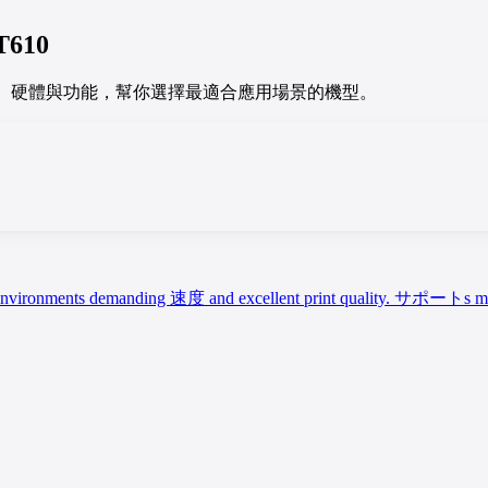
T610
a ZT610 的規格、硬體與功能，幫你選擇最適合應用場景的機型。
-paced environments demanding 速度 and excellent print quality. サポ