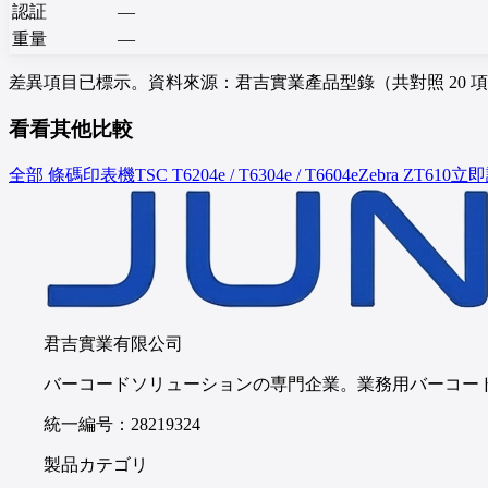
認証
—
重量
—
差異項目已標示。資料來源：君吉實業產品型錄（共對照 20 
看看其他比較
全部 條碼印表機
TSC
T6204e / T6304e / T6604e
Zebra
ZT610
立即
君吉實業有限公司
バーコードソリューションの専門企業。業務用バーコー
統一編号：28219324
製品カテゴリ