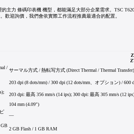
0 都是君吉實業代理的主力 條碼印表機 機型，都能滿足大部分企業需求。TSC T6
性的場景。歡迎詢價，我們會依實際工作流程推薦最適合的配置。
Z
Z
l /
サーマル方式 / 熱転写方式 (Direct Thermal / Thermal Transfer
203 dpi (8 dots/mm) / 300 dpi (12 dots/mm、オプション) / 6
s);
203 dpi: 最高 356 mm/s (14 ips); 300 dpi: 最高 305 mm/s (12 ips)
104 mm (4.09")
 ピ
—
 GB
2 GB Flash / 1 GB RAM