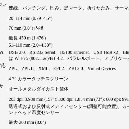
 フィ
連続、パンチング、凹み、黒マーク、折りたたみ、サーマル
20–114 mm (0.79–4.5")
76 mm (3.0") 内径
最長 450 m (1,476')
51–110 mm (2.0–4.33")
USB 2.0、RS-232 Serial、10/100 Ethernet、USB Host x2、
i-
は Wi-Fi 5 (802.11ac)/BT 4.2、パラレルポート、ア
対応
ZPL、ZPL II、XML、EPL2、ZBI 2.0、Virtual Devices
4.3" カラータッチスクリーン
サ
オールメタルダイカスト筐体
203 dpi: 3,988 mm (157"); 300 dpi: 1,854 mm (73"); 600 dpi: 99
透過式および反射式メディアセンサー(調整可能位置)、
ントヘッド温度センサー
最大 203 mm (8.0")