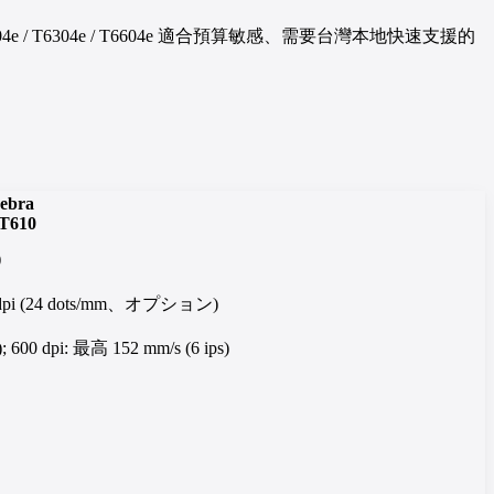
204e / T6304e / T6604e 適合預算敏感、需要台灣本地快速支援的
ebra
T610
)
00 dpi (24 dots/mm、オプション)
; 600 dpi: 最高 152 mm/s (6 ips)