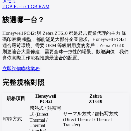
メモリ
2 GB Flash / 1 GB RAM
該選哪一台？
Honeywell PC42t 與 Zebra ZT610 都是君吉實業代理的主力 條
碼印表機 機型，都能滿足大部分企業需求。Honeywell PC42t
適合嚴苛環境、需要 OEM 等級耐用度的客戶；Zebra ZT610
則更適合大量佈建、需要全球一致性的場景。歡迎詢價，我們
會依實際工作流程推薦最適合的配置。
立即詢價
聯絡業務
完整規格對照
Honeywell
Zebra
規格項目
PC42t
ZT610
感熱式 / 熱転写
サーマル方式 / 熱転写方式
式 (Direct
印刷方式
(Direct Thermal / Thermal
Thermal /
Transfer)
Thermal
Transfer)