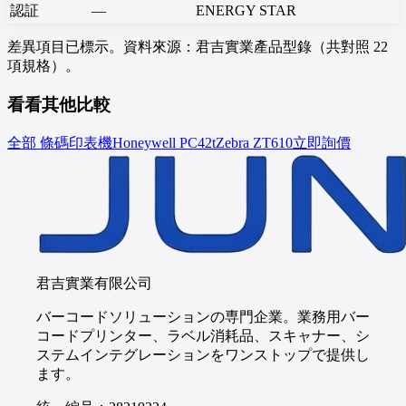
認証
—
ENERGY STAR
差異項目已標示。資料來源：君吉實業產品型錄（共對照 22
項規格）。
看看其他比較
全部 條碼印表機
Honeywell
PC42t
Zebra
ZT610
立即詢價
君吉實業有限公司
バーコードソリューションの専門企業。業務用バー
コードプリンター、ラベル消耗品、スキャナー、シ
ステムインテグレーションをワンストップで提供し
ます。