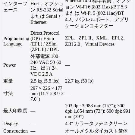
Bluetooth 4.0 標準装備；オプシ
インターフ
Host；オプショ
ョン Wi-Fi 6 (802.11ax)/BT 5.3
ェース
ン RS-232 Serial
または Wi-Fi 5 (802.11ac)/BT
または Serial +
4.2、パラレルポート、アプリ
Ethernet
ケーションコネクター
Direct Protocol
ZPL、ZPL II、XML、EPL2、
Programming
(DP) / ESim
Language
(EPL) / ZSim
ZBI 2.0、Virtual Devices
(ZPL II) / DPL
外部電源 100-
240 VAC 50-60
Power
—
Hz、出力 24
VDC 2.5 A
重量
2.5 kg (5.5 lbs)
22.7 kg (50 lb)
297 × 226 × 177
寸法
mm (11.7 × 8.9 ×
—
7.0")
203 dpi: 3,988 mm (157"); 300
最大印刷長
—
dpi: 1,854 mm (73"); 600 dpi: 991
mm (39")
Display
—
4.3" カラータッチスクリーン
Construction
—
オールメタルダイカスト筐体