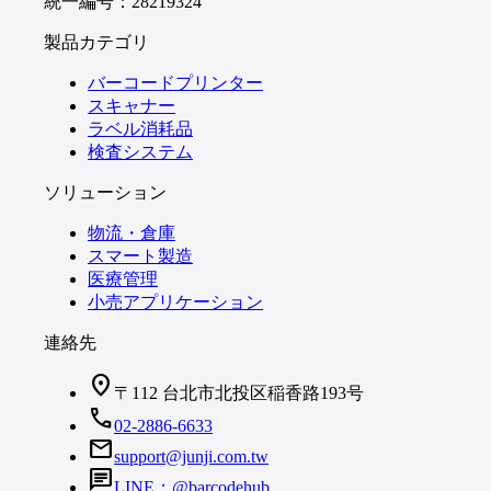
統一編号：28219324
製品カテゴリ
バーコードプリンター
スキャナー
ラベル消耗品
検査システム
ソリューション
物流・倉庫
スマート製造
医療管理
小売アプリケーション
連絡先
location_on
〒112 台北市北投区稲香路193号
call
02-2886-6633
mail
support@junji.com.tw
chat
LINE：@barcodehub