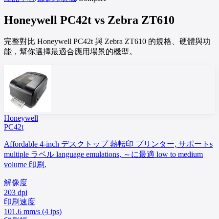
Honeywell
PC42t
vs
Zebra
ZT610
完整對比 Honeywell PC42t 與 Zebra ZT610 的規格、硬體與功
能，幫你選擇最適合應用場景的機型。
Honeywell
PC42t
Affordable 4-inch デスクトップ 熱転印 プリンター, サポートs
multiple ラベル language emulations, ～に最適 low to medium
volume 印刷.
解像度
203 dpi
印刷速度
101.6 mm/s (4 ips)