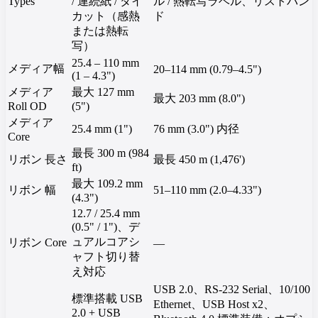
Types
/ 連続紙 / ダイ
ル / 熱転写ラベル、リストバン
カット（感熱
ド
または熱転
写）
25.4 – 110 mm
メディア幅
20–114 mm (0.79–4.5")
(1 – 4.3")
メディア
最大 127 mm
最大 203 mm (8.0")
Roll OD
(5")
メディア
25.4 mm (1")
76 mm (3.0") 内径
Core
最長 300 m (984
リボン 長さ
最長 450 m (1,476')
ft)
最大 109.2 mm
リボン 幅
51–110 mm (2.0–4.33")
(4.3")
12.7 / 25.4 mm
(0.5" / 1")、デ
ュアルコアシ
リボン Core
—
ャフト切り替
え対応
USB 2.0、RS-232 Serial、10/100
標準搭載 USB
Ethernet、USB Host x2、
2.0 + USB