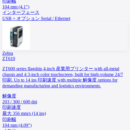
印刷幅
104 mm (4.1")
インターフェース
USB + オプション Serial / Ethernet
Zebra
ZT610
ZT600 series flagship 4-inch 産業用プリンター with all-metal
chassis and 4.3-inch color touchscreen, built for high-volume 24/7
印刷. Up to 14 ips 印刷速度 with multiple 解像度 options for
demanding manufacturing and logistics environments.
解像度
203 / 300 / 600 dpi
印刷速度
最大 356 mm/s (14 ips)
印刷幅
104 mm (4.09")