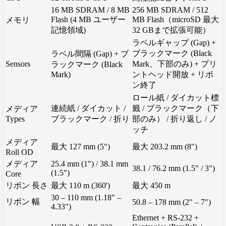
16 MB SDRAM / 8 MB
256 MB SDRAM / 512
Flash (4 MB ユーザー
MB Flash（microSD 最大
メモリ
記憶領域)
32 GBまで拡張可能）
ラベルギャップ (Gap) +
ブラックマーク (Black
ラベル間隔 (Gap) + ブ
Sensors
Mark、下部のみ) + プリ
ラックマーク (Black
Mark)
ントヘッド開放 + リボ
ン終了
ロール紙 / ダイカット標
連続紙 / ダイカット /
籤 / ブラックマーク（下
メディア
Types
ブラックマーク / 折り
部のみ） / 折り返し / ノ
ッチ
メディア
最大 127 mm (5")
最大 203.2 mm (8")
Roll OD
メディア
25.4 mm (1") / 38.1 mm
38.1 / 76.2 mm (1.5" / 3")
(1.5")
Core
リボン 長さ
最大 110 m (360')
最大 450 m
30 – 110 mm (1.18" –
リボン 幅
50.8 – 178 mm (2" – 7")
4.33")
Ethernet + RS-232 +