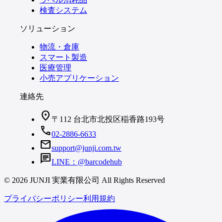
検査システム
ソリューション
物流・倉庫
スマート製造
医療管理
小売アプリケーション
連絡先
location_on
〒112 台北市北投区稲香路193号
call
02-2886-6633
mail
support@junji.com.tw
chat
LINE：@barcodehub
© 2026 JUNJI 実業有限公司 All Rights Reserved
プライバシーポリシー
利用規約