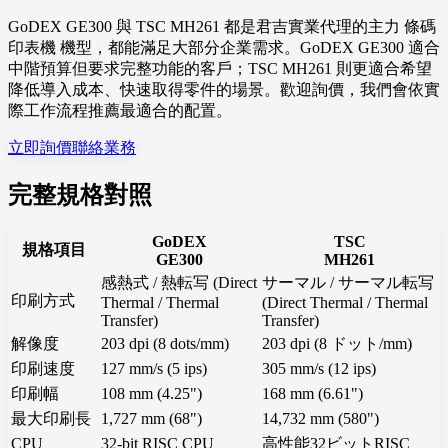
GoDEX GE300 與 TSC MH261 都是君吉實業代理的主力 條碼
印表機 機型，都能滿足大部分企業需求。GoDEX GE300 適合
中階預算但要求完整功能的客戶；TSC MH261 則更適合希望
降低導入成本、快速取得零件的場景。歡迎詢價，我們會依實
際工作流程推薦最適合的配置。
立即詢價
聯絡業務
完整規格對照
GoDEX
TSC
規格項目
GE300
MH261
感熱式 / 熱転写 (Direct
サーマル / サーマル転写
印刷方式
Thermal / Thermal
(Direct Thermal / Thermal
Transfer)
Transfer)
解像度
203 dpi (8 dots/mm)
203 dpi (8 ドット/mm)
印刷速度
127 mm/s (5 ips)
305 mm/s (12 ips)
印刷幅
108 mm (4.25")
168 mm (6.61")
最大印刷長
1,727 mm (68")
14,732 mm (580")
CPU
32-bit RISC CPU
高性能32ビットRISC