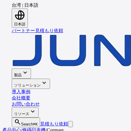
台湾
|
日本語
日本語
パートナー
見積もり依頼
expand_more
製品
expand_more
ソリューション
導入事例
会社概要
お問い合わせ
expand_more
リソース
search
見積もり依頼
Search
⌘K
產品中心
/
條碼印表機
/
Compare