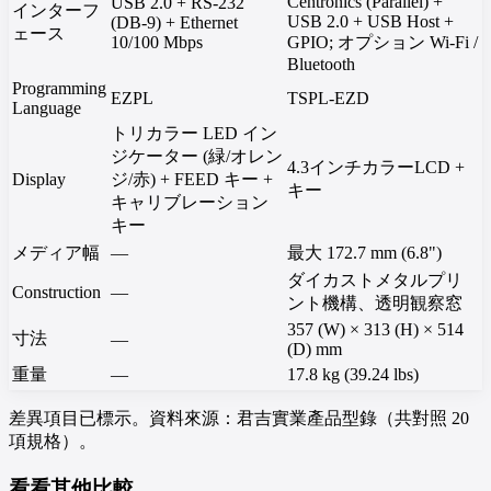
Centronics (Parallel) +
USB 2.0 + RS-232
インターフ
USB 2.0 + USB Host +
(DB-9) + Ethernet
ェース
10/100 Mbps
GPIO; オプション Wi-Fi /
Bluetooth
Programming
EZPL
TSPL-EZD
Language
トリカラー LED イン
ジケーター (緑/オレン
4.3インチカラーLCD +
Display
ジ/赤) + FEED キー +
キー
キャリブレーション
キー
メディア幅
—
最大 172.7 mm (6.8")
ダイカストメタルプリ
Construction
—
ント機構、透明観察窓
357 (W) × 313 (H) × 514
寸法
—
(D) mm
重量
—
17.8 kg (39.24 lbs)
差異項目已標示。資料來源：君吉實業產品型錄（共對照 20
項規格）。
看看其他比較